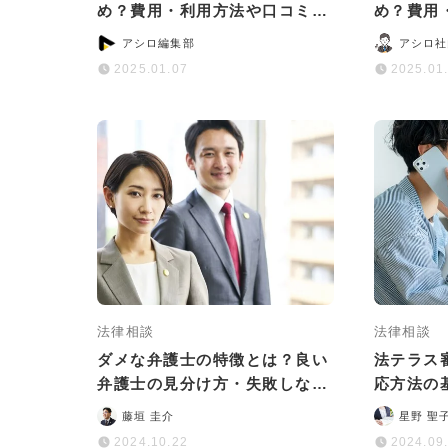
め？費用・利用方法や口コミ・
め？費用
評判をわかりやすく解説
評判をわ
アシロ編集部
アシロ社
2025.01.07
2025.01
法律相談
法律相談
ダメな弁護士の特徴とは？良い
法テラス
弁護士の見分け方・失敗しない
応方法の
選び方も解説
リスクも
藤垣 圭介
星野 聖
2024.10.22
2024.09