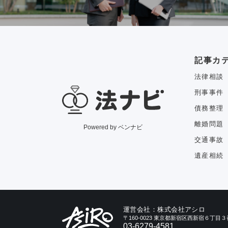
記事カ
法律相談
刑事事件
債務整理
離婚問題
Powered by ベンナビ
交通事故
遺産相続
運営会社：株式会社アシロ
〒160-0023 東京都新宿区西新宿６丁
03-6279-4581