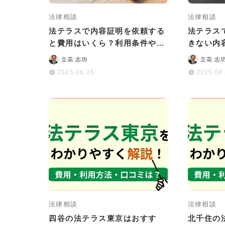
法律相談
法律相談
法テラスで内容証明を依頼する
法テラス
と費用はいくら？利用条件や注
きない内
意点なども解説
方法も紹
立花 志功
立花 志
2025.06.25
2025.06
法律相談
法律相談
四谷の法テラス東京はおすす
北千住の