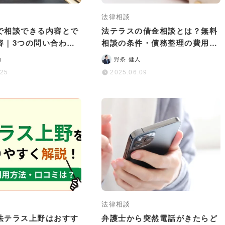
法律相談
で相談できる内容とで
法テラスの借金相談とは？無料
容｜3つの問い合わせ
相談の条件・債務整理の費用・
介
利用の流れを解説
功
野条 健人
.25
2025.06.09
法律相談
法テラス上野はおすす
弁護士から突然電話がきたらど