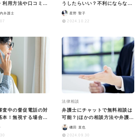
・利用方法や口コミ・
うしたらいい？不利にならない
かりやすく解説
ための対処法を解説
内弁護士
星野 聖子
.07
2024.10.22
法律相談
審査中の督促電話の対
弁護士にチャットで無料相談は
基本！無視する場合の
可能？|ほかの相談方法や弁護士
解説
の効率的な探し方も解説
子
磯田 直也
.30
2024.09.30