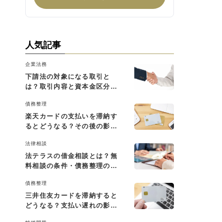
人気記事
企業法務
下請法の対象になる取引と
は？取引内容と資本金区分に
よる判断基準を解説
債務整理
楽天カードの支払いを滞納す
るとどうなる？その後の影響
と払えない場合の対処法
法律相談
法テラスの借金相談とは？無
料相談の条件・債務整理の費
用・利用の流れを解説
債務整理
三井住友カードを滞納すると
どうなる？支払い遅れの影響
と対処法