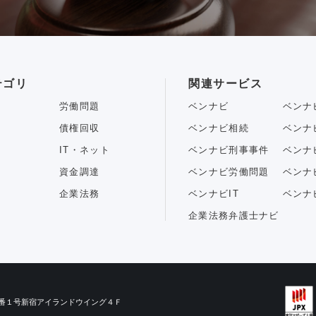
テゴリ
関連サービス
労働問題
ベンナビ
ベンナ
債権回収
ベンナビ相続
ベンナ
IT・ネット
ベンナビ刑事事件
ベンナ
資金調達
ベンナビ労働問題
ベンナ
企業法務
ベンナビIT
ベンナ
企業法務弁護士ナビ
目３番１号新宿アイランドウイング４Ｆ