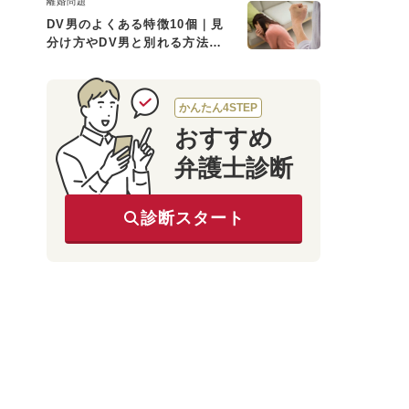
離婚問題
DV男のよくある特徴10個｜見
分け方やDV男と別れる方法も
解説
かんたん4STEP
おすすめ
弁護士診断
診断スタート