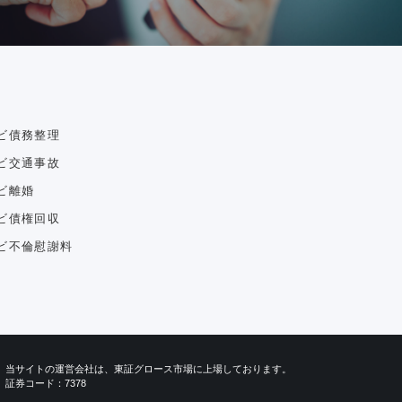
ビ債務整理
ビ交通事故
ビ離婚
ビ債権回収
ビ不倫慰謝料
当サイトの運営会社は、東証グロース市場に上場しております。
証券コード：7378