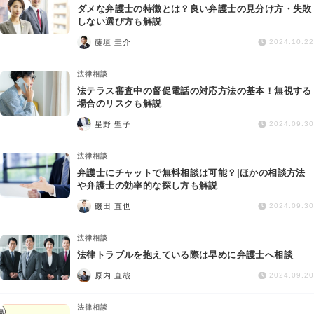
ダメな弁護士の特徴とは？良い弁護士の見分け方・失敗
しない選び方も解説
藤垣 圭介
2024.10.22
法律相談
法テラス審査中の督促電話の対応方法の基本！無視する
場合のリスクも解説
星野 聖子
2024.09.30
法律相談
弁護士にチャットで無料相談は可能？|ほかの相談方法
や弁護士の効率的な探し方も解説
磯田 直也
2024.09.30
法律相談
法律トラブルを抱えている際は早めに弁護士へ相談
原内 直哉
2024.09.20
法律相談