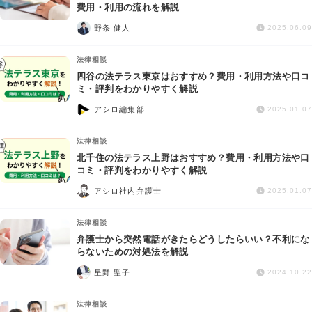
交通事故
費用・利用の流れを解説
野条 健人
2025.06.09
遺産相続
法律相談
四谷の法テラス東京はおすすめ？費用・利用方法や口コ
労働問題
ミ・評判をわかりやすく解説
アシロ編集部
2025.01.07
債権回収
法律相談
IT・ネット
北千住の法テラス上野はおすすめ？費用・利用方法や口
コミ・評判をわかりやすく解説
アシロ社内弁護士
資金調達
2025.01.07
法律相談
企業法務
弁護士から突然電話がきたらどうしたらいい？不利にな
らないための対処法を解説
星野 聖子
2024.10.22
法律相談