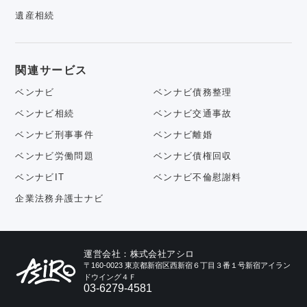
遺産相続
関連サービス
ベンナビ
ベンナビ債務整理
ベンナビ相続
ベンナビ交通事故
ベンナビ刑事事件
ベンナビ離婚
ベンナビ労働問題
ベンナビ債権回収
ベンナビIT
ベンナビ不倫慰謝料
企業法務弁護士ナビ
運営会社：株式会社アシロ
〒160-0023 東京都新宿区西新宿６丁目３番１号新宿アイラン
ドウイング４Ｆ
03-6279-4581