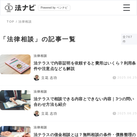
Powered by ベンナビ
TOP
法律相談
記事を探す
全767
「法律相談」の記事一覧
件
全て
弁護士を探す
法律相談
法テラスで内容証明を依頼すると費用はいくら？利用条
件や注意点なども解説
法律相談
おすすめ弁護士診断
立花 志功
2025.06.25
刑事事件
法律相談
AI Search Premium
法テラスで相談できる内容とできない内容｜3つの問い
債務整理
合わせ方法も紹介
立花 志功
2025.06.25
掲載をご検討の弁護士の方へ
離婚問題
法律相談
法テラスの借金相談とは？無料相談の条件・債務整理の