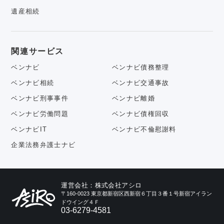
遺産相続
関連サービス
ベンナビ
ベンナビ債務整理
ベンナビ相続
ベンナビ交通事故
ベンナビ刑事事件
ベンナビ離婚
ベンナビ労働問題
ベンナビ債権回収
ベンナビIT
ベンナビ不倫慰謝料
企業法務弁護士ナビ
運営会社：株式会社アシロ
〒160-0023 東京都新宿区西新宿６丁目３番１号新宿アイラン
ドウイング４Ｆ
03-6279-4581