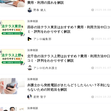
交通事故
費用・利用の流れを解説
野条 健人
2025.06.09
遺産相続
法律相談
四谷の法テラス東京はおすすめ？費用・利用方法や口コ
労働問題
ミ・評判をわかりやすく解説
アシロ編集部
2025.01.07
債権回収
法律相談
IT・ネット
北千住の法テラス上野はおすすめ？費用・利用方法や口
コミ・評判をわかりやすく解説
アシロ社内弁護士
資金調達
2025.01.07
法律相談
企業法務
弁護士から突然電話がきたらどうしたらいい？不利にな
らないための対処法を解説
星野 聖子
2024.10.22
法律相談