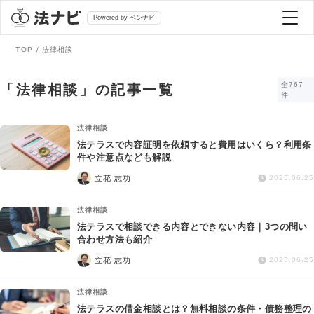
Powered by ベンナビ
TOP
法律相談
記事を探す
全767
「法律相談」の記事一覧
件
全て
弁護士を探す
法律相談
法テラスで内容証明を依頼すると費用はいくら？利用条
件や注意点なども解説
法律相談
おすすめ弁護士診断
立花 志功
2025.06.25
刑事事件
法律相談
AI Search Premium
法テラスで相談できる内容とできない内容｜3つの問い
債務整理
合わせ方法も紹介
立花 志功
2025.06.25
掲載をご検討の弁護士の方へ
離婚問題
法律相談
法テラスの借金相談とは？無料相談の条件・債務整理の