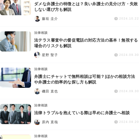
ダメな弁護士の特徴とは？良い弁護士の見分け方・失敗
しない選び方も解説
藤垣 圭介
2024.10.22
法律相談
法テラス審査中の督促電話の対応方法の基本！無視する
場合のリスクも解説
星野 聖子
2024.09.30
法律相談
弁護士にチャットで無料相談は可能？|ほかの相談方法
や弁護士の効率的な探し方も解説
磯田 直也
2024.09.30
法律相談
法律トラブルを抱えている際は早めに弁護士へ相談
原内 直哉
2024.09.20
法律相談