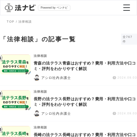
Powered by ベンナビ
TOP
法律相談
記事を探す
全767
「法律相談」の記事一覧
件
全て
弁護士を探す
法律相談
青森の法テラス青森はおすすめ？費用・利用方法や口コ
ミ・評判をわかりやすく解説
法律相談
おすすめ弁護士診断
アシロ社内弁護士
2024.09.03
刑事事件
法律相談
AI Search Premium
長野の法テラス長野はおすすめ？費用・利用方法や口コ
債務整理
ミ・評判をわかりやすく解説
アシロ社内弁護士
2024.09.03
掲載をご検討の弁護士の方へ
離婚問題
法律相談
長崎の法テラス長崎はおすすめ？費用・利用方法や口コ