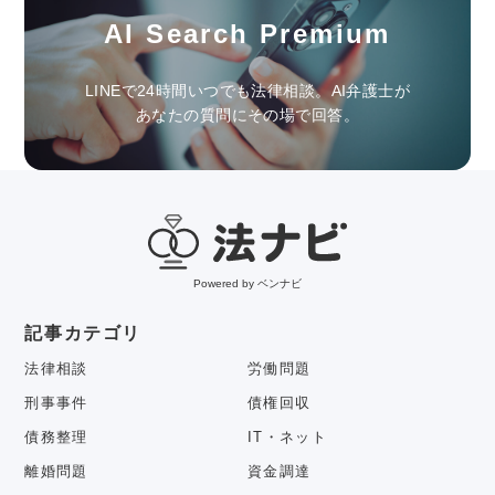
AI Search Premium
LINEで24時間いつでも法律相談。AI弁護士が
あなたの質問にその場で回答。
Powered by ベンナビ
記事カテゴリ
法律相談
労働問題
刑事事件
債権回収
債務整理
IT・ネット
離婚問題
資金調達