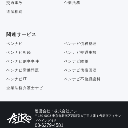
交通事故
企業法務
遺産相続
関連サービス
ベンナビ
ベンナビ債務整理
ベンナビ相続
ベンナビ交通事故
ベンナビ刑事事件
ベンナビ離婚
ベンナビ労働問題
ベンナビ債権回収
ベンナビIT
ベンナビ不倫慰謝料
企業法務弁護士ナビ
運営会社：株式会社アシロ
〒160-0023 東京都新宿区西新宿６丁目３番１号新宿アイラン
ドウイング４Ｆ
03-6279-4581