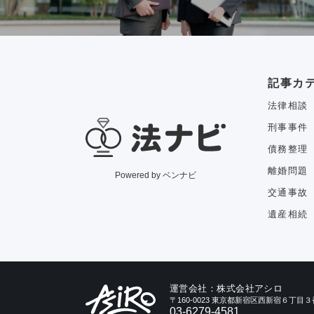
記事カ
法律相談
刑事事件
債務整理
離婚問題
Powered by ベンナビ
交通事故
遺産相続
運営会社：株式会社アシロ
〒160-0023 東京都新宿区西新宿６丁
03-6279-4581