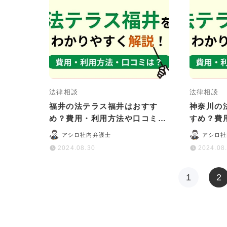
法律相談
法律相談
福井の法テラス福井はおすす
神奈川の
め？費用・利用方法や口コミ・
すめ？費
評判をわかりやすく解説
ミ・評判
アシロ社内弁護士
アシロ社
2024.08.30
2024.08
1
2