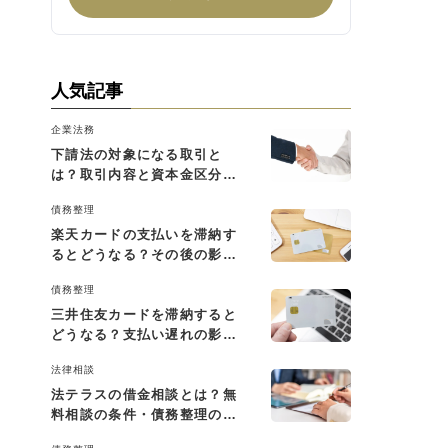
人気記事
企業法務
下請法の対象になる取引と
は？取引内容と資本金区分に
よる判断基準を解説
債務整理
楽天カードの支払いを滞納す
るとどうなる？その後の影響
と払えない場合の対処法
債務整理
三井住友カードを滞納すると
どうなる？支払い遅れの影響
と対処法
法律相談
法テラスの借金相談とは？無
料相談の条件・債務整理の費
用・利用の流れを解説