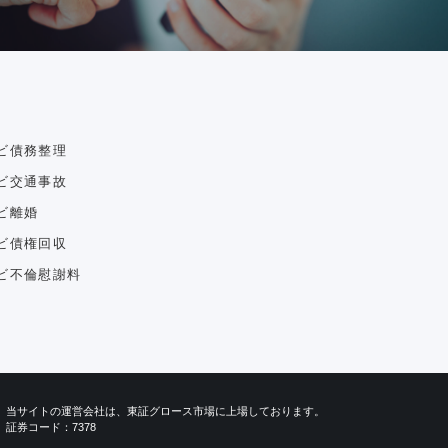
ビ債務整理
ビ交通事故
ビ離婚
ビ債権回収
ビ不倫慰謝料
当サイトの運営会社は、東証グロース市場に上場しております。
証券コード：7378