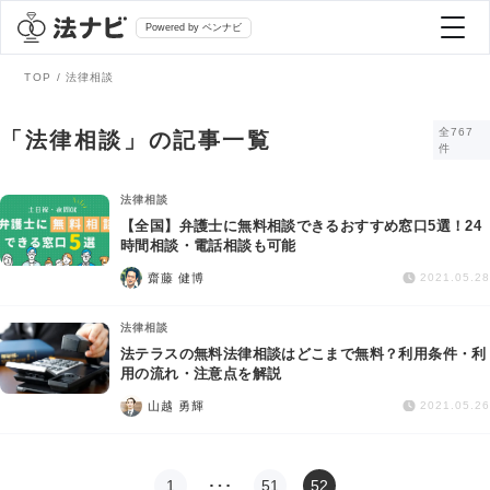
Powered by ベンナビ
TOP
法律相談
記事を探す
全767
「法律相談」の記事一覧
件
全て
弁護士を探す
法律相談
【全国】弁護士に無料相談できるおすすめ窓口5選！24
時間相談・電話相談も可能
法律相談
おすすめ弁護士診断
齋藤 健博
2021.05.28
刑事事件
法律相談
AI Search Premium
法テラスの無料法律相談はどこまで無料？利用条件・利
債務整理
用の流れ・注意点を解説
山越 勇輝
2021.05.26
掲載をご検討の弁護士の方へ
離婚問題
1
…
51
52