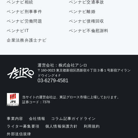
ベンナビ相続
ベンナビ交通事故
ベンナビ刑事事件
ベンナビ離婚
ベンナビ労働問題
ベンナビ債権回収
ベンナビIT
ベンナビ不倫慰謝料
企業法務弁護士ナビ
運営会社：株式会社アシロ
〒160-0023 東京都新宿区西新宿６丁目３番１号新宿アイラン
ドウイング４Ｆ
03-6279-4581
当サイトの運営会社は、東証グロース市場に上場しております。
証券コード：7378
事業内容
会社情報
コラム記事ガイドライン
ライター募集要項
個人情報保護方針
利用規約
外部送信規律