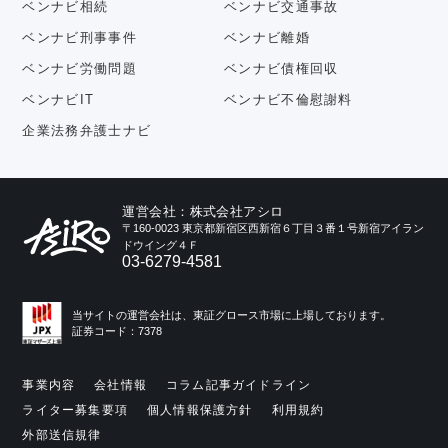
ベンナビ相続
ベンナビ交通事故
ベンナビ刑事事件
ベンナビ離婚
ベンナビ労働問題
ベンナビ債権回収
ベンナビIT
ベンナビ不倫慰謝料
企業法務弁護士ナビ
運営会社：株式会社アシロ
〒160-0023 東京都新宿区西新宿６丁目３番１号新宿アイラン
ドウイング４Ｆ
03-6279-4581
当サイトの運営会社は、東証グロース市場に上場しております。
証券コード：7378
事業内容
会社情報
コラム記事ガイドライン
ライター募集要項
個人情報保護方針
利用規約
外部送信規律