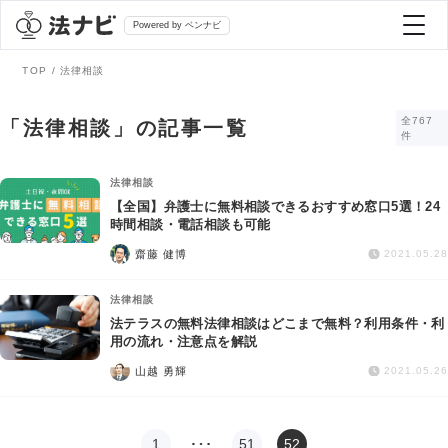
Powered by ベンナビ
TOP
法律相談
記事を探す
全767
「法律相談」の記事一覧
件
全て
弁護士を探す
法律相談
【全国】弁護士に無料相談できるおすすめ窓口5選！24
時間相談・電話相談も可能
法律相談
おすすめ弁護士診断
齋藤 健博
2021.05.28
刑事事件
法律相談
AI Search Premium
法テラスの無料法律相談はどこまで無料？利用条件・利
債務整理
用の流れ・注意点を解説
山越 勇輝
2021.05.26
掲載をご検討の弁護士の方へ
離婚問題
1
…
51
52