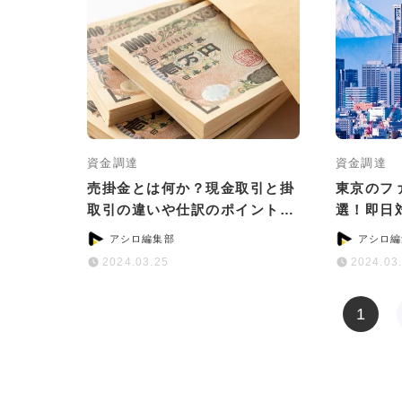
資金調達
資金調達
売掛金とは何か？現金取引と掛
東京のフ
取引の違いや仕訳のポイントを
選！即日
紹介
など目的
アシロ編集部
アシロ編
2024.03.25
2024.03
1