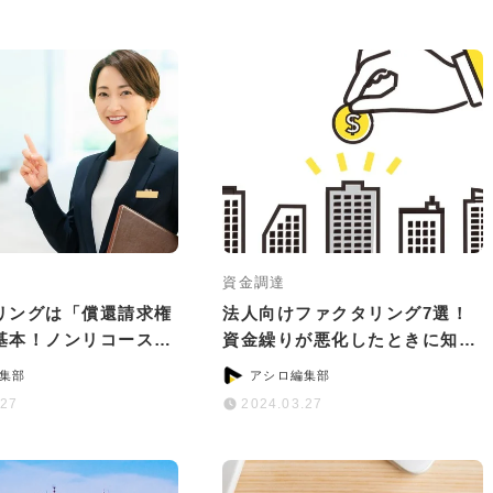
資金調達
リングは「償還請求権
法人向けファクタリング7選！
基本！ノンリコースで
資金繰りが悪化したときに知っ
のサービス5選
ておきたいこと
集部
アシロ編集部
.27
2024.03.27