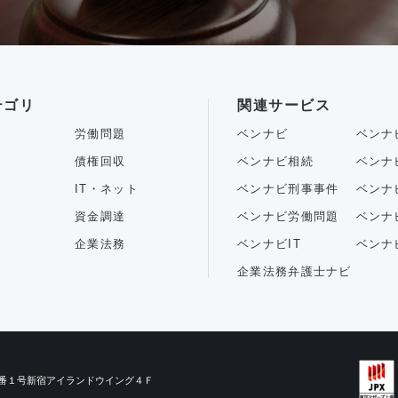
テゴリ
関連サービス
労働問題
ベンナビ
ベンナ
債権回収
ベンナビ相続
ベンナ
IT・ネット
ベンナビ刑事事件
ベンナ
資金調達
ベンナビ労働問題
ベンナ
企業法務
ベンナビIT
ベンナ
企業法務弁護士ナビ
目３番１号新宿アイランドウイング４Ｆ