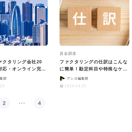
資金調達
ァクタリング会社20
ファクタリングの仕訳はこんな
対応・オンライン完結
に簡単！勘定科目や特殊なケー
別に紹介
スの対処法を解説
集部
アシロ編集部
.25
2024.03.25
2
…
4