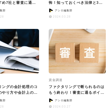
すめ7社と審査に通る
怖！知っておくべき法律と3つ
ツ
の対処法
集部
アシロ編集部
.28
2024.03.28
資金調達
リングの会計処理のコ
ファクタリングで断られるのは
のやり方や会計上の注
もう終わり！審査に通るポイン
いて
トと通過率が高い会社5選
集部
アシロ編集部
.28
2024.03.27