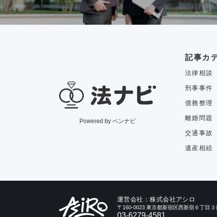
記事カ
法律相談
刑事事件
債務整理
離婚問題
Powered by ベンナビ
交通事故
遺産相続
運営会社：株式会社アシロ
〒160-0023 東京都新宿区西新宿６丁
03-6279-4581