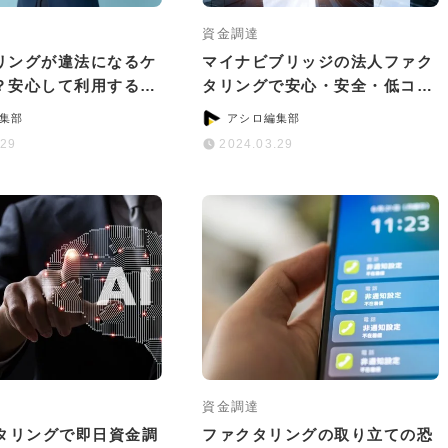
資金調達
リングが違法になるケ
マイナビブリッジの法人ファク
？安心して利用する6
タリングで安心・安全・低コス
ント
トの資金調達！
集部
アシロ編集部
.29
2024.03.29
資金調達
クタリングで即日資金調
ファクタリングの取り立ての恐