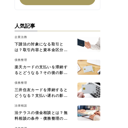
人気記事
企業法務
下請法の対象になる取引と
は？取引内容と資本金区分に
よる判断基準を解説
債務整理
楽天カードの支払いを滞納す
るとどうなる？その後の影響
と払えない場合の対処法
債務整理
三井住友カードを滞納すると
どうなる？支払い遅れの影響
と対処法
法律相談
法テラスの借金相談とは？無
料相談の条件・債務整理の費
用・利用の流れを解説