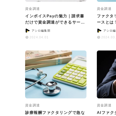
資金調達
資金調達
インボイスPayの魅力｜請求書
ファクタ
だけで資金調達ができるサービ
ースとは
スとは？
つのポイ
アシロ編集部
アシロ編
2024.04.01
2024.03
資金調達
資金調達
診療報酬ファクタリングで急な
AIファ