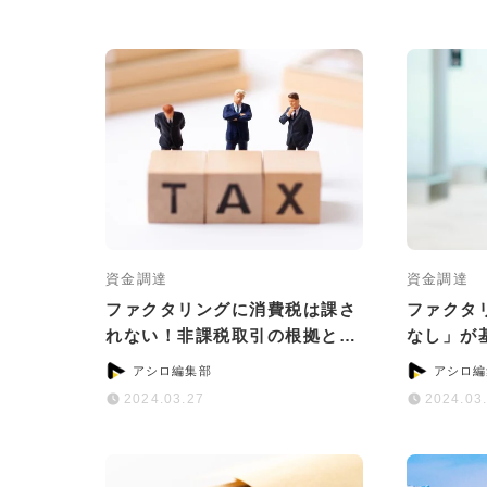
資金調達
資金調達
ファクタリングに消費税は課さ
ファクタ
れない！非課税取引の根拠と計
なし」が
算ポイント
おすすめ
アシロ編集部
アシロ編
2024.03.27
2024.03