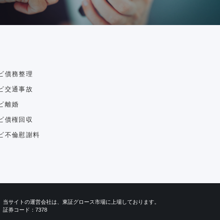
ビ債務整理
ビ交通事故
ビ離婚
ビ債権回収
ビ不倫慰謝料
当サイトの運営会社は、東証グロース市場に上場しております。
証券コード：7378