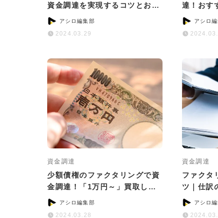
資金調達を実現するコツとおす
達！おす
すめサービス
ためのコ
アシロ編集部
アシロ編
2024.03.29
2024.03
資金調達
資金調達
少額債権のファクタリングで資
ファクタ
金調達！「1万円～」買取して
ツ｜仕訳
いるサービス5選
意点につ
アシロ編集部
アシロ編
2024.03.28
2024.03