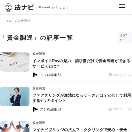
Powered by ベンナビ
TOP
資金調達
記事を探す
全57
「資金調達」の記事一覧
件
全て
弁護士を探す
資金調達
インボイスPayの魅力｜請求書だけで資金調達ができる
サービスとは？
法律相談
おすすめ弁護士診断
アシロ編集部
2024.04.01
刑事事件
資金調達
AI Search Premium
ファクタリングが違法になるケースとは？安心して利用
債務整理
する6つのポイント
アシロ編集部
2024.03.29
掲載をご検討の弁護士の方へ
離婚問題
資金調達
マイナビブリッジの法人ファクタリングで安心・安全・