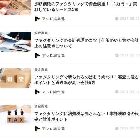
少額債権のファクタリングで資金調達！「1万円～」買
取しているサービス5選
アシロ編集部
2024.03.28
資金調達
ファクタリングの会計処理のコツ｜仕訳のやり方や会計
上の注意点について
アシロ編集部
2024.03.28
資金調達
ファクタリングで断られるのはもう終わり！審査に通る
ポイントと通過率が高い会社5選
アシロ編集部
2024.03.27
資金調達
ファクタリングに消費税は課されない！非課税取引の根
拠と計算ポイント
アシロ編集部
2024.03.27