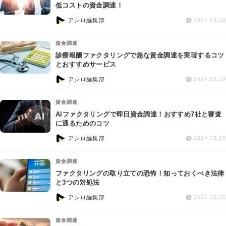
交通事故
低コストの資金調達！
アシロ編集部
2024.03.29
遺産相続
資金調達
診療報酬ファクタリングで急な資金調達を実現するコツ
労働問題
とおすすめサービス
アシロ編集部
2024.03.29
債権回収
資金調達
IT・ネット
AIファクタリングで即日資金調達！おすすめ7社と審査
に通るためのコツ
アシロ編集部
資金調達
2024.03.28
資金調達
企業法務
ファクタリングの取り立ての恐怖！知っておくべき法律
と3つの対処法
アシロ編集部
2024.03.28
資金調達