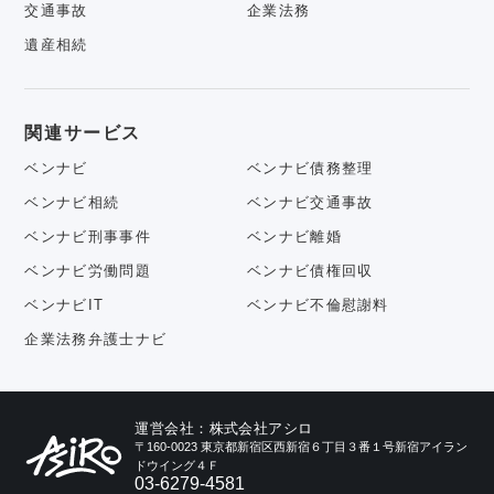
交通事故
企業法務
遺産相続
関連サービス
ベンナビ
ベンナビ債務整理
ベンナビ相続
ベンナビ交通事故
ベンナビ刑事事件
ベンナビ離婚
ベンナビ労働問題
ベンナビ債権回収
ベンナビIT
ベンナビ不倫慰謝料
企業法務弁護士ナビ
運営会社：株式会社アシロ
〒160-0023 東京都新宿区西新宿６丁目３番１号新宿アイラン
ドウイング４Ｆ
03-6279-4581