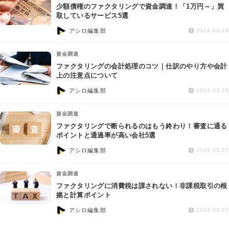
少額債権のファクタリングで資金調達！「1万円～」買
取しているサービス5選
アシロ編集部
2024.03.28
資金調達
ファクタリングの会計処理のコツ｜仕訳のやり方や会計
上の注意点について
アシロ編集部
2024.03.28
資金調達
ファクタリングで断られるのはもう終わり！審査に通る
ポイントと通過率が高い会社5選
アシロ編集部
2024.03.27
資金調達
ファクタリングに消費税は課されない！非課税取引の根
拠と計算ポイント
アシロ編集部
2024.03.27