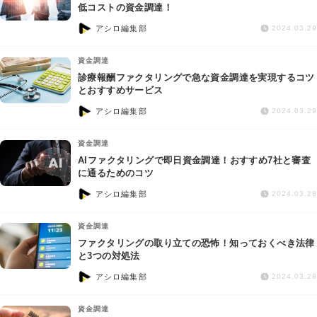
交通事故
低コストの資金調達！
アシロ編集部
2024.03.29
遺産相続
資金調達
診療報酬ファクタリングで急な資金調達を実現するコツ
労働問題
とおすすめサービス
アシロ編集部
2024.03.29
債権回収
資金調達
IT・ネット
AIファクタリングで即日資金調達！おすすめ7社と審査
に通るためのコツ
アシロ編集部
資金調達
2024.03.28
資金調達
企業法務
ファクタリングの取り立ての恐怖！知っておくべき法律
と3つの対処法
アシロ編集部
2024.03.28
資金調達