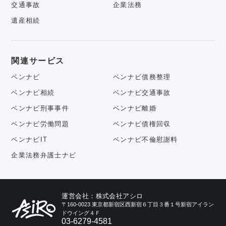
交通事故
企業法務
遺産相続
関連サービス
ベンナビ
ベンナビ債務整理
ベンナビ相続
ベンナビ交通事故
ベンナビ刑事事件
ベンナビ離婚
ベンナビ労働問題
ベンナビ債権回収
ベンナビIT
ベンナビ不倫慰謝料
企業法務弁護士ナビ
運営会社：株式会社アシロ
〒160-0023 東京都新宿区西新宿６丁目３番１号新宿アイラン
ドウイング４Ｆ
03-6279-4581