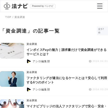
Powered by ベンナビ
TOP
資金調達
記事を探す
全57
「資金調達」の記事一覧
件
全て
弁護士を探す
資金調達
インボイスPayの魅力｜請求書だけで資金調達ができる
サービスとは？
法律相談
おすすめ弁護士診断
アシロ編集部
2024.04.01
刑事事件
資金調達
AI Search Premium
ファクタリングが違法になるケースとは？安心して利用
債務整理
する6つのポイント
アシロ編集部
2024.03.29
掲載をご検討の弁護士の方へ
離婚問題
資金調達
マイナビブリッジの法人ファクタリングで安心・安全・