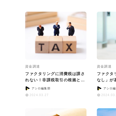
資金調達
資金調達
ファクタリングに消費税は課さ
ファクタ
れない！非課税取引の根拠と計
なし」が
算ポイント
おすすめ
アシロ編集部
アシロ編
2024.03.27
2024.03