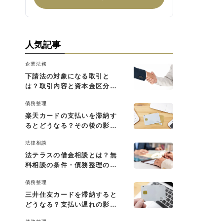
人気記事
企業法務
下請法の対象になる取引と
は？取引内容と資本金区分に
よる判断基準を解説
債務整理
楽天カードの支払いを滞納す
るとどうなる？その後の影響
と払えない場合の対処法
法律相談
法テラスの借金相談とは？無
料相談の条件・債務整理の費
用・利用の流れを解説
債務整理
三井住友カードを滞納すると
どうなる？支払い遅れの影響
と対処法