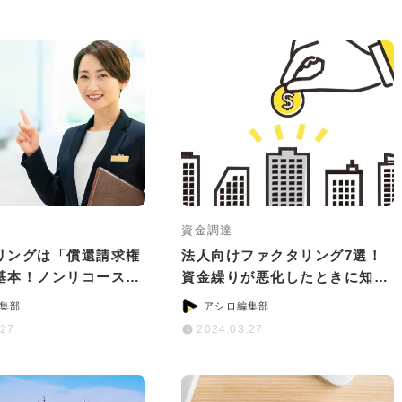
資金調達
リングは「償還請求権
法人向けファクタリング7選！
基本！ノンリコースで
資金繰りが悪化したときに知っ
のサービス5選
ておきたいこと
集部
アシロ編集部
.27
2024.03.27