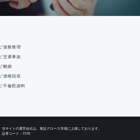
ビ債務整理
ビ交通事故
ビ離婚
ビ債権回収
ビ不倫慰謝料
当サイトの運営会社は、東証グロース市場に上場しております。
証券コード：7378