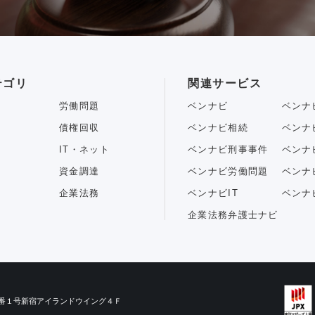
テゴリ
関連サービス
労働問題
ベンナビ
ベンナ
債権回収
ベンナビ相続
ベンナ
IT・ネット
ベンナビ刑事事件
ベンナ
資金調達
ベンナビ労働問題
ベンナ
企業法務
ベンナビIT
ベンナ
企業法務弁護士ナビ
目３番１号新宿アイランドウイング４Ｆ