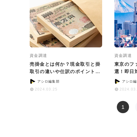
資金調達
資金調達
売掛金とは何か？現金取引と掛
東京のフ
取引の違いや仕訳のポイントを
選！即日
紹介
など目的
アシロ編集部
アシロ編
2024.03.25
2024.03
1