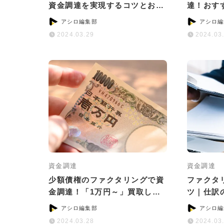
資金調達を実現するコツとおす
達！おす
すめサービス
ためのコ
アシロ編集部
アシロ編
2024.03.29
2024.03
資金調達
資金調達
少額債権のファクタリングで資
ファクタ
金調達！「1万円～」買取して
ツ｜仕訳
いるサービス5選
意点につ
アシロ編集部
アシロ編
2024.03.28
2024.03