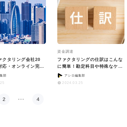
資金調達
ァクタリング会社20
ファクタリングの仕訳はこんな
対応・オンライン完結
に簡単！勘定科目や特殊なケー
別に紹介
スの対処法を解説
集部
アシロ編集部
.25
2024.03.25
2
…
4