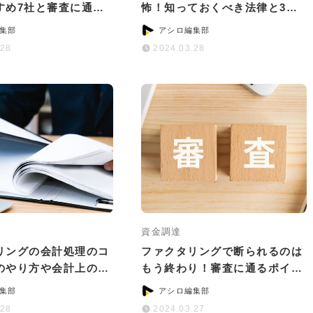
すめ7社と審査に通る
怖！知っておくべき法律と3つ
ツ
の対処法
集部
アシロ編集部
.28
2024.03.28
資金調達
リングの会計処理のコ
ファクタリングで断られるのは
のやり方や会計上の注
もう終わり！審査に通るポイン
いて
トと通過率が高い会社5選
集部
アシロ編集部
.28
2024.03.27