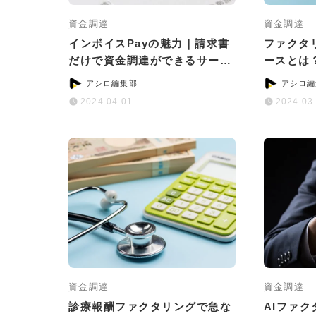
資金調達
資金調達
インボイスPayの魅力｜請求書
ファクタ
だけで資金調達ができるサービ
ースとは
スとは？
つのポイ
アシロ編集部
アシロ編
2024.04.01
2024.03
資金調達
資金調達
診療報酬ファクタリングで急な
AIファ