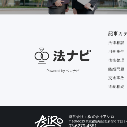
記事カ
法律相談
刑事事件
債務整理
離婚問題
Powered by ベンナビ
交通事故
遺産相続
運営会社：株式会社アシロ
〒160-0023 東京都新宿区西新宿６丁
03-6279-4581