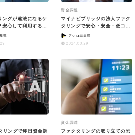
資金調達
リングが違法になるケ
マイナビブリッジの法人ファク
？安心して利用する6
タリングで安心・安全・低コス
ント
トの資金調達！
集部
アシロ編集部
.29
2024.03.29
資金調達
クタリングで即日資金調
ファクタリングの取り立ての恐