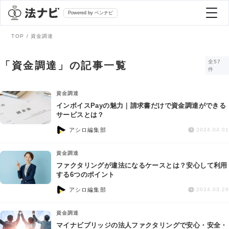
Powered by ベンナビ
TOP
資金調達
記事を探す
全57
「資金調達」の記事一覧
件
全て
弁護士を探す
資金調達
インボイスPayの魅力｜請求書だけで資金調達ができる
サービスとは？
法律相談
おすすめ弁護士診断
アシロ編集部
2024.04.01
刑事事件
資金調達
AI Search Premium
ファクタリングが違法になるケースとは？安心して利用
債務整理
する6つのポイント
アシロ編集部
2024.03.29
掲載をご検討の弁護士の方へ
離婚問題
資金調達
マイナビブリッジの法人ファクタリングで安心・安全・