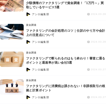
少額債権のファクタリングで資金調達！「1万円～」買
取しているサービス5選
アシロ編集部
2024.03.28
資金調達
ファクタリングの会計処理のコツ｜仕訳のやり方や会計
上の注意点について
アシロ編集部
2024.03.28
資金調達
ファクタリングで断られるのはもう終わり！審査に通る
ポイントと通過率が高い会社5選
アシロ編集部
2024.03.27
資金調達
ファクタリングに消費税は課されない！非課税取引の根
拠と計算ポイント
アシロ編集部
2024.03.27