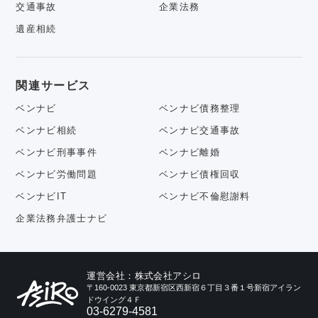
交通事故
企業法務
遺産相続
関連サービス
ベンナビ
ベンナビ債務整理
ベンナビ相続
ベンナビ交通事故
ベンナビ刑事事件
ベンナビ離婚
ベンナビ労働問題
ベンナビ債権回収
ベンナビIT
ベンナビ不倫慰謝料
企業法務弁護士ナビ
運営会社：株式会社アシロ
〒160-0023 東京都新宿区西新宿６丁目３番１号新宿アイラン
ドウイング４Ｆ
03-6279-4581