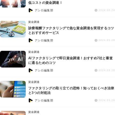
交通事故
低コストの資金調達！
アシロ編集部
2024.03.29
遺産相続
資金調達
診療報酬ファクタリングで急な資金調達を実現するコツ
労働問題
とおすすめサービス
アシロ編集部
2024.03.29
債権回収
資金調達
IT・ネット
AIファクタリングで即日資金調達！おすすめ7社と審査
に通るためのコツ
アシロ編集部
資金調達
2024.03.28
資金調達
企業法務
ファクタリングの取り立ての恐怖！知っておくべき法律
と3つの対処法
アシロ編集部
2024.03.28
資金調達