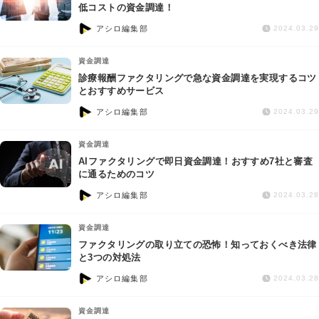
交通事故
低コストの資金調達！
アシロ編集部
2024.03.29
遺産相続
資金調達
診療報酬ファクタリングで急な資金調達を実現するコツ
労働問題
とおすすめサービス
アシロ編集部
2024.03.29
債権回収
資金調達
IT・ネット
AIファクタリングで即日資金調達！おすすめ7社と審査
に通るためのコツ
アシロ編集部
資金調達
2024.03.28
資金調達
企業法務
ファクタリングの取り立ての恐怖！知っておくべき法律
と3つの対処法
アシロ編集部
2024.03.28
資金調達