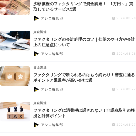
少額債権のファクタリングで資金調達！「1万円～」買
取しているサービス5選
アシロ編集部
2024.03.28
資金調達
ファクタリングの会計処理のコツ｜仕訳のやり方や会計
上の注意点について
アシロ編集部
2024.03.28
資金調達
ファクタリングで断られるのはもう終わり！審査に通る
ポイントと通過率が高い会社5選
アシロ編集部
2024.03.27
資金調達
ファクタリングに消費税は課されない！非課税取引の根
拠と計算ポイント
アシロ編集部
2024.03.27