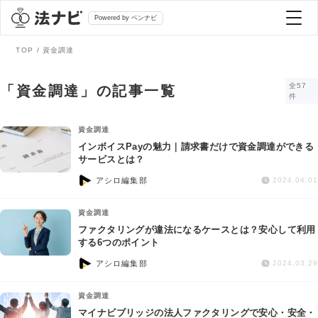
Powered by ベンナビ
TOP
資金調達
記事を探す
全57
「資金調達」の記事一覧
件
全て
弁護士を探す
資金調達
インボイスPayの魅力｜請求書だけで資金調達ができる
サービスとは？
法律相談
おすすめ弁護士診断
アシロ編集部
2024.04.01
刑事事件
資金調達
AI Search Premium
ファクタリングが違法になるケースとは？安心して利用
債務整理
する6つのポイント
アシロ編集部
2024.03.29
掲載をご検討の弁護士の方へ
離婚問題
資金調達
マイナビブリッジの法人ファクタリングで安心・安全・