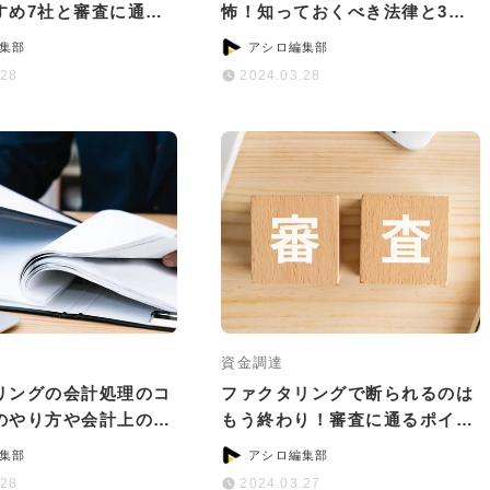
すめ7社と審査に通る
怖！知っておくべき法律と3つ
ツ
の対処法
集部
アシロ編集部
.28
2024.03.28
資金調達
リングの会計処理のコ
ファクタリングで断られるのは
のやり方や会計上の注
もう終わり！審査に通るポイン
いて
トと通過率が高い会社5選
集部
アシロ編集部
.28
2024.03.27