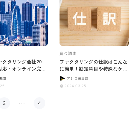
資金調達
ァクタリング会社20
ファクタリングの仕訳はこんな
対応・オンライン完結
に簡単！勘定科目や特殊なケー
別に紹介
スの対処法を解説
集部
アシロ編集部
.25
2024.03.25
2
…
4