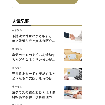
人気記事
企業法務
下請法の対象になる取引と
は？取引内容と資本金区分に
よる判断基準を解説
債務整理
楽天カードの支払いを滞納す
るとどうなる？その後の影響
と払えない場合の対処法
債務整理
三井住友カードを滞納すると
どうなる？支払い遅れの影響
と対処法
法律相談
法テラスの借金相談とは？無
料相談の条件・債務整理の費
用・利用の流れを解説