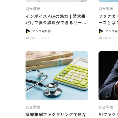
資金調達
資金調達
インボイスPayの魅力｜請求書
ファクタ
だけで資金調達ができるサービ
ースとは
スとは？
つのポイ
アシロ編集部
アシロ編
2024.04.01
2024.03
資金調達
資金調達
診療報酬ファクタリングで急な
AIファ