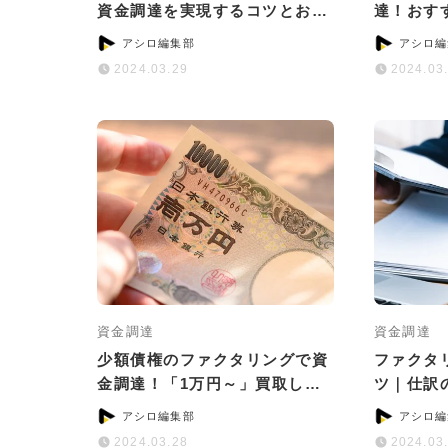
資金調達を実現するコツとおす
達！おす
すめサービス
ためのコ
アシロ編集部
アシロ編
2024.03.29
2024.03
資金調達
資金調達
少額債権のファクタリングで資
ファクタ
金調達！「1万円～」買取して
ツ｜仕訳
いるサービス5選
意点につ
アシロ編集部
アシロ編
2024.03.28
2024.03