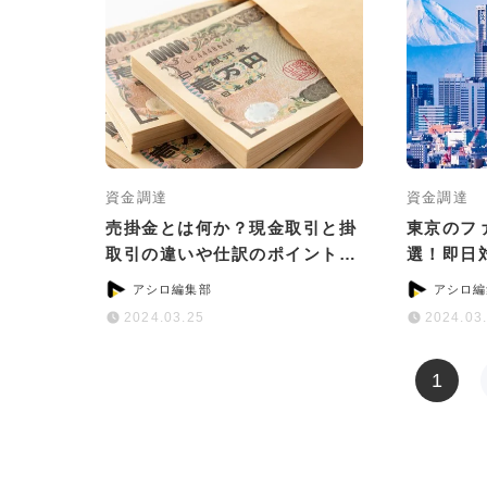
資金調達
資金調達
売掛金とは何か？現金取引と掛
東京のフ
取引の違いや仕訳のポイントを
選！即日
紹介
など目的
アシロ編集部
アシロ編
2024.03.25
2024.03
1