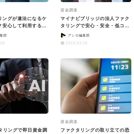
資金調達
リングが違法になるケ
マイナビブリッジの法人ファク
？安心して利用する6
タリングで安心・安全・低コス
ント
トの資金調達！
集部
アシロ編集部
.29
2024.03.29
資金調達
クタリングで即日資金調
ファクタリングの取り立ての恐