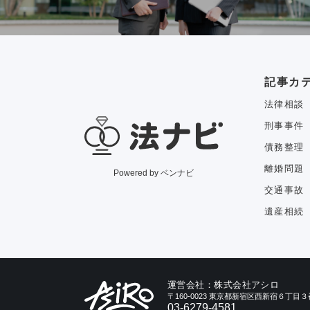
記事カ
法律相談
刑事事件
債務整理
離婚問題
Powered by ベンナビ
交通事故
遺産相続
運営会社：株式会社アシロ
〒160-0023 東京都新宿区西新宿６丁
03-6279-4581