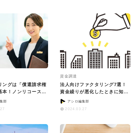
資金調達
リングは「償還請求権
法人向けファクタリング7選！
基本！ノンリコースで
資金繰りが悪化したときに知っ
のサービス5選
ておきたいこと
集部
アシロ編集部
.27
2024.03.27