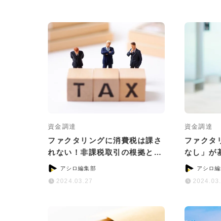
資金調達
資金調達
ファクタリングに消費税は課さ
ファクタ
れない！非課税取引の根拠と計
なし」が
算ポイント
おすすめ
アシロ編集部
アシロ編
2024.03.27
2024.03