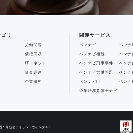
テゴリ
関連サービス
労働問題
ベンナビ
ベンナ
債権回収
ベンナビ相続
ベンナ
IT・ネット
ベンナビ刑事事件
ベンナ
資金調達
ベンナビ労働問題
ベンナ
企業法務
ベンナビIT
ベンナ
企業法務弁護士ナビ
目３番１号新宿アイランドウイング４Ｆ