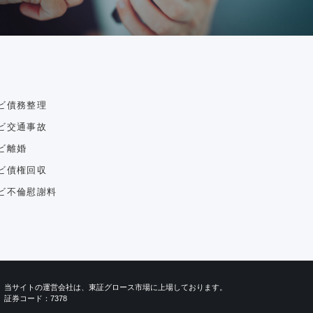
ビ債務整理
ビ交通事故
ビ離婚
ビ債権回収
ビ不倫慰謝料
当サイトの運営会社は、東証グロース市場に上場しております。
証券コード：7378