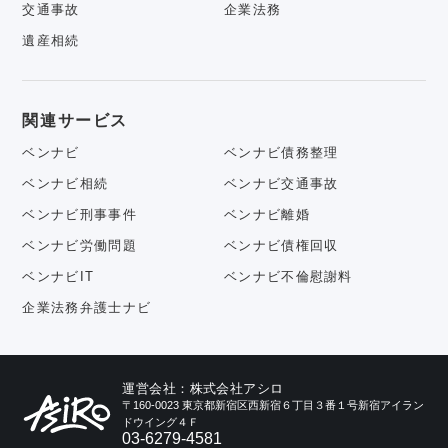
交通事故
企業法務
遺産相続
関連サービス
ベンナビ
ベンナビ債務整理
ベンナビ相続
ベンナビ交通事故
ベンナビ刑事事件
ベンナビ離婚
ベンナビ労働問題
ベンナビ債権回収
ベンナビIT
ベンナビ不倫慰謝料
企業法務弁護士ナビ
運営会社：株式会社アシロ
〒160-0023 東京都新宿区西新宿６丁目３番１号新宿アイラン
ドウイング４Ｆ
03-6279-4581