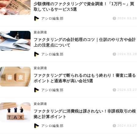
少額債権のファクタリングで資金調達！「1万円～」買
取しているサービス5選
アシロ編集部
2024.03.28
資金調達
ファクタリングの会計処理のコツ｜仕訳のやり方や会計
上の注意点について
アシロ編集部
2024.03.28
資金調達
ファクタリングで断られるのはもう終わり！審査に通る
ポイントと通過率が高い会社5選
アシロ編集部
2024.03.27
資金調達
ファクタリングに消費税は課されない！非課税取引の根
拠と計算ポイント
アシロ編集部
2024.03.27