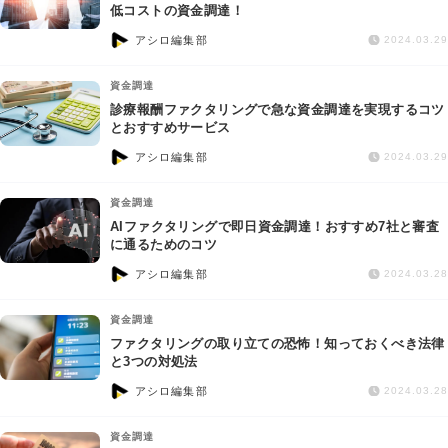
交通事故
低コストの資金調達！
アシロ編集部
2024.03.29
遺産相続
資金調達
診療報酬ファクタリングで急な資金調達を実現するコツ
労働問題
とおすすめサービス
アシロ編集部
2024.03.29
債権回収
資金調達
IT・ネット
AIファクタリングで即日資金調達！おすすめ7社と審査
に通るためのコツ
アシロ編集部
資金調達
2024.03.28
資金調達
企業法務
ファクタリングの取り立ての恐怖！知っておくべき法律
と3つの対処法
アシロ編集部
2024.03.28
資金調達