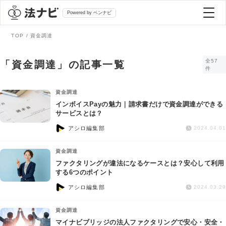
Powered by ベンナビ
TOP
資金調達
記事を探す
全57
「資金調達」の記事一覧
件
全て
弁護士を探す
資金調達
インボイスPayの魅力｜請求書だけで資金調達ができる
サービスとは？
法律相談
おすすめ弁護士診断
アシロ編集部
2024.04.01
刑事事件
資金調達
AI Search Premium
ファクタリングが違法になるケースとは？安心して利用
債務整理
する6つのポイント
アシロ編集部
2024.03.29
掲載をご検討の弁護士の方へ
離婚問題
資金調達
マイナビブリッジの法人ファクタリングで安心・安全・