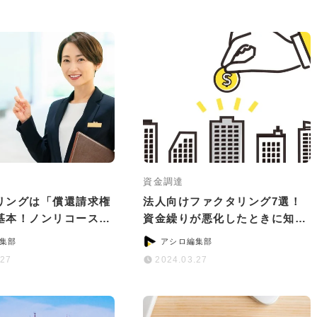
資金調達
リングは「償還請求権
法人向けファクタリング7選！
基本！ノンリコースで
資金繰りが悪化したときに知っ
のサービス5選
ておきたいこと
集部
アシロ編集部
.27
2024.03.27