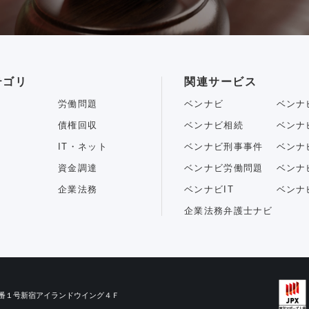
テゴリ
関連サービス
労働問題
ベンナビ
ベンナ
債権回収
ベンナビ相続
ベンナ
IT・ネット
ベンナビ刑事事件
ベンナ
資金調達
ベンナビ労働問題
ベンナ
企業法務
ベンナビIT
ベンナ
企業法務弁護士ナビ
目３番１号新宿アイランドウイング４Ｆ