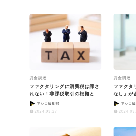
資金調達
資金調達
ファクタリングに消費税は課さ
ファクタ
れない！非課税取引の根拠と計
なし」が
算ポイント
おすすめ
アシロ編集部
アシロ編
2024.03.27
2024.03