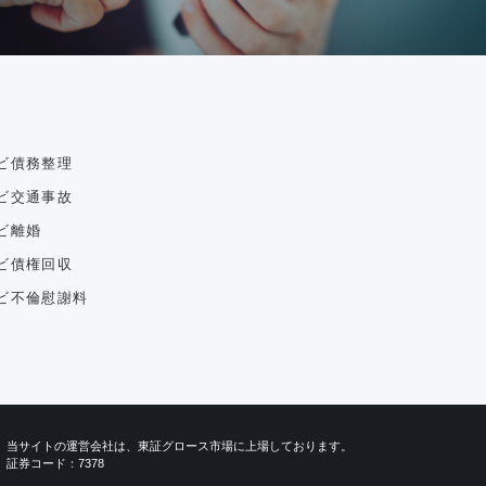
ビ債務整理
ビ交通事故
ビ離婚
ビ債権回収
ビ不倫慰謝料
当サイトの運営会社は、東証グロース市場に上場しております。
証券コード：7378