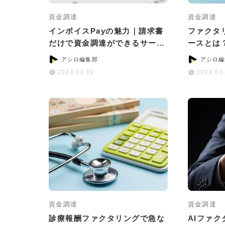
資金調達
資金調達
インボイスPayの魅力｜請求書
ファクタ
だけで資金調達ができるサービ
ースとは
スとは？
つのポイ
アシロ編集部
アシロ編
2024.04.01
2024.03
資金調達
資金調達
診療報酬ファクタリングで急な
AIファ