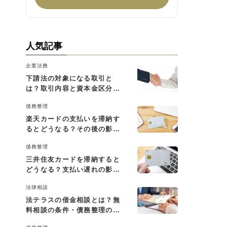
人気記事
企業法務
下請法の対象になる取引と
は？取引内容と資本金区分に
よる判断基準を解説
債務整理
楽天カードの支払いを滞納す
るとどうなる？その後の影響
と払えない場合の対処法
債務整理
三井住友カードを滞納すると
どうなる？支払い遅れの影響
と対処法
法律相談
法テラスの借金相談とは？無
料相談の条件・債務整理の費
用・利用の流れを解説