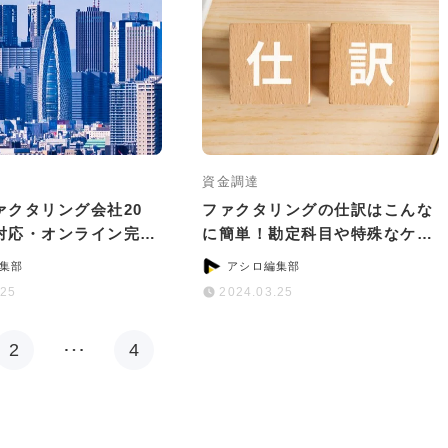
資金調達
ァクタリング会社20
ファクタリングの仕訳はこんな
対応・オンライン完結
に簡単！勘定科目や特殊なケー
別に紹介
スの対処法を解説
集部
アシロ編集部
.25
2024.03.25
2
…
4