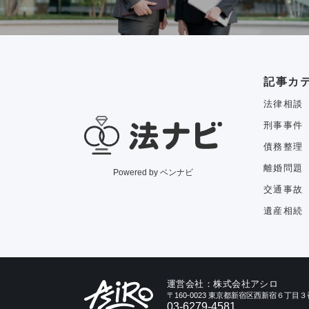
記事カ
法律相談
刑事事件
債務整理
離婚問題
Powered by ベンナビ
交通事故
遺産相続
運営会社：株式会社アシロ
〒160-0023 東京都新宿区西新宿６丁
03-6279-4581