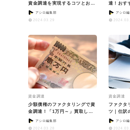
資金調達を実現するコツとおす
達！おす
すめサービス
ためのコ
アシロ編集部
アシロ編
2024.03.29
2024.03
資金調達
資金調達
少額債権のファクタリングで資
ファクタ
金調達！「1万円～」買取して
ツ｜仕訳
いるサービス5選
意点につ
アシロ編集部
アシロ編
2024.03.28
2024.03