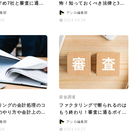
すめ7社と審査に通る
怖！知っておくべき法律と3つ
ツ
の対処法
集部
アシロ編集部
.28
2024.03.28
資金調達
リングの会計処理のコ
ファクタリングで断られるのは
のやり方や会計上の注
もう終わり！審査に通るポイン
いて
トと通過率が高い会社5選
集部
アシロ編集部
.28
2024.03.27