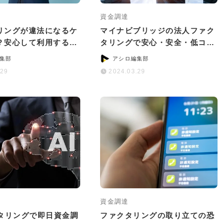
資金調達
リングが違法になるケ
マイナビブリッジの法人ファク
？安心して利用する6
タリングで安心・安全・低コス
ント
トの資金調達！
集部
アシロ編集部
.29
2024.03.29
資金調達
クタリングで即日資金調
ファクタリングの取り立ての恐