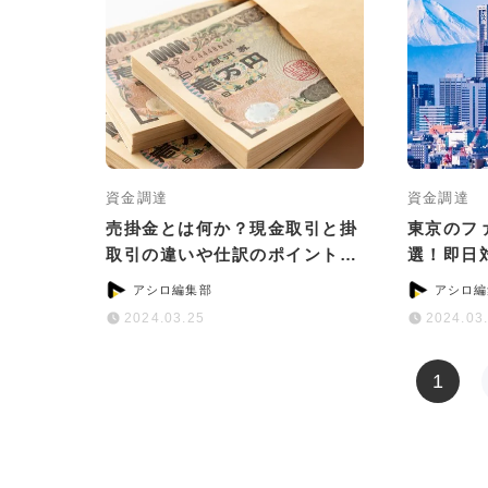
資金調達
資金調達
売掛金とは何か？現金取引と掛
東京のフ
取引の違いや仕訳のポイントを
選！即日
紹介
など目的
アシロ編集部
アシロ編
2024.03.25
2024.03
1