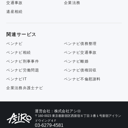
交通事故
企業法務
遺産相続
関連サービス
ベンナビ
ベンナビ債務整理
ベンナビ相続
ベンナビ交通事故
ベンナビ刑事事件
ベンナビ離婚
ベンナビ労働問題
ベンナビ債権回収
ベンナビIT
ベンナビ不倫慰謝料
企業法務弁護士ナビ
運営会社：株式会社アシロ
〒160-0023 東京都新宿区西新宿６丁目３番１号新宿アイラン
ドウイング４Ｆ
03-6279-4581