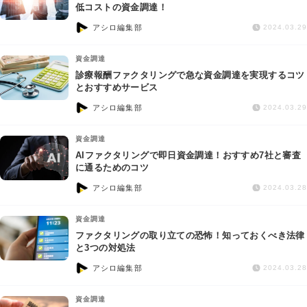
交通事故
低コストの資金調達！
アシロ編集部
2024.03.29
遺産相続
資金調達
診療報酬ファクタリングで急な資金調達を実現するコツ
労働問題
とおすすめサービス
アシロ編集部
2024.03.29
債権回収
資金調達
IT・ネット
AIファクタリングで即日資金調達！おすすめ7社と審査
に通るためのコツ
アシロ編集部
資金調達
2024.03.28
資金調達
企業法務
ファクタリングの取り立ての恐怖！知っておくべき法律
と3つの対処法
アシロ編集部
2024.03.28
資金調達