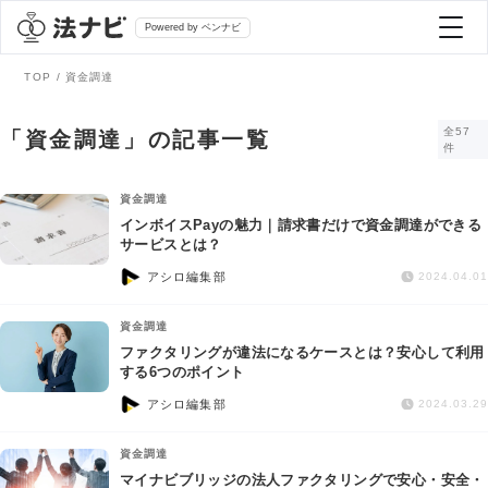
Powered by ベンナビ
TOP
資金調達
記事を探す
全57
「資金調達」の記事一覧
件
全て
弁護士を探す
資金調達
インボイスPayの魅力｜請求書だけで資金調達ができる
サービスとは？
法律相談
おすすめ弁護士診断
アシロ編集部
2024.04.01
刑事事件
資金調達
AI Search Premium
ファクタリングが違法になるケースとは？安心して利用
債務整理
する6つのポイント
アシロ編集部
2024.03.29
掲載をご検討の弁護士の方へ
離婚問題
資金調達
マイナビブリッジの法人ファクタリングで安心・安全・