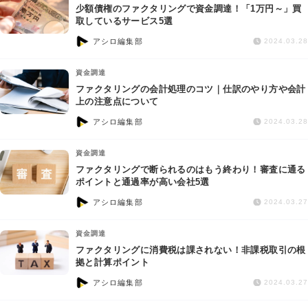
少額債権のファクタリングで資金調達！「1万円～」買
取しているサービス5選
アシロ編集部
2024.03.28
資金調達
ファクタリングの会計処理のコツ｜仕訳のやり方や会計
上の注意点について
アシロ編集部
2024.03.28
資金調達
ファクタリングで断られるのはもう終わり！審査に通る
ポイントと通過率が高い会社5選
アシロ編集部
2024.03.27
資金調達
ファクタリングに消費税は課されない！非課税取引の根
拠と計算ポイント
アシロ編集部
2024.03.27