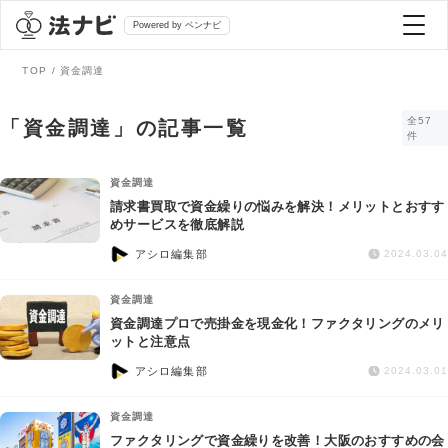
Powered by ベンナビ
TOP
資金調達
記事を探す
全57
「資金調達」の記事一覧
件
全て
弁護士を探す
資金調達
請求書買取で資金繰りの悩みを解決！メリットとおすす
めサービスを徹底解説
法律相談
おすすめ弁護士診断
アシロ編集部
2024.03.04
刑事事件
資金調達
AI Search Premium
資金調達プロで売掛金を現金化！ファクタリングのメリ
債務整理
ットと注意点
アシロ編集部
2024.03.01
掲載をご検討の弁護士の方へ
離婚問題
資金調達
ファクタリングで資金繰りを改善！大阪のおすすめの会