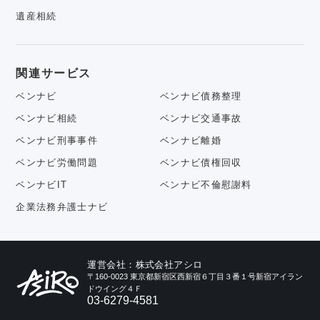
遺産相続
関連サービス
ベンナビ
ベンナビ債務整理
ベンナビ相続
ベンナビ交通事故
ベンナビ刑事事件
ベンナビ離婚
ベンナビ労働問題
ベンナビ債権回収
ベンナビIT
ベンナビ不倫慰謝料
企業法務弁護士ナビ
運営会社：株式会社アシロ
〒160-0023 東京都新宿区西新宿６丁目３番１号新宿アイラン
ドウイング４Ｆ
03-6279-4581