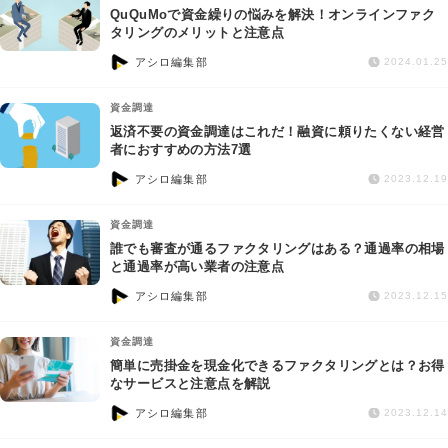
QuQuMoで資金繰りの悩みを解決！オンラインファク
タリングのメリットと注意点
アシロ編集部
2024.01.25
資金調達
返済不要の資金調達はこれだ！融資に頼りたくない経営
者におすすめの方法7選
アシロ編集部
2023.12.19
資金調達
誰でも審査が通るファクタリングはある？通過率の相場
と通過率が高い業者の注意点
アシロ編集部
2023.12.15
資金調達
簡単に売掛金を現金化できるファクタリングとは？お得
なサービスと注意点を解説
アシロ編集部
2023.12.14