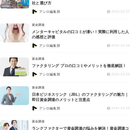
交通事故
社と選び方
アシロ編集部
2024.02.27
遺産相続
資金調達
メンターキャピタルの口コミが凄い！実際に利用した人
労働問題
の感想と評価
アシロ編集部
2024.02.06
債権回収
資金調達
IT・ネット
ファクタリング プロの口コミやメリットを徹底解説！
アシロ編集部
2024.02.05
資金調達
資金調達
日本ビジネスリンク（JBL）のファクタリングの魅力｜
企業法務
即日資金調達のメリットと注意点
アシロ編集部
2024.02.05
資金調達
ランクファクターで資金調達の悩みを解決！資金調達コ