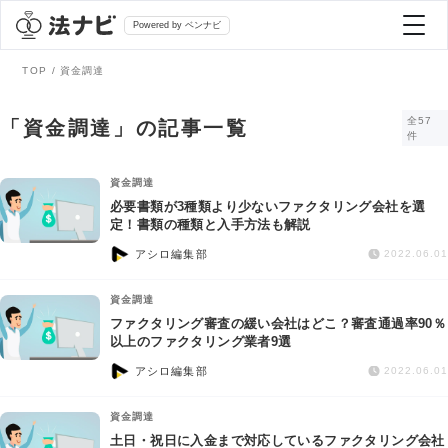
Powered by ベンナビ
TOP
資金調達
記事を探す
全57
「資金調達」の記事一覧
件
全て
弁護士を探す
資金調達
必要書類が3種類より少ないファクタリング会社を選
定！書類の種類と入手方法も解説
法律相談
おすすめ弁護士診断
アシロ編集部
2022.06.01
刑事事件
資金調達
AI Search Premium
ファクタリング審査の緩い会社はどこ？審査通過率90％
債務整理
以上のファクタリング業者9選
アシロ編集部
2022.06.01
掲載をご検討の弁護士の方へ
離婚問題
資金調達
土日・祝日に入金まで対応しているファクタリング会社