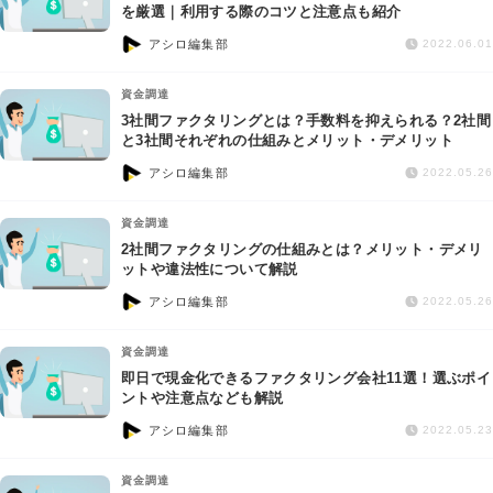
交通事故
を厳選｜利用する際のコツと注意点も紹介
アシロ編集部
2022.06.01
遺産相続
資金調達
3社間ファクタリングとは？手数料を抑えられる？2社間
労働問題
と3社間それぞれの仕組みとメリット・デメリット
アシロ編集部
2022.05.26
債権回収
資金調達
IT・ネット
2社間ファクタリングの仕組みとは？メリット・デメリ
ットや違法性について解説
アシロ編集部
資金調達
2022.05.26
資金調達
企業法務
即日で現金化できるファクタリング会社11選！選ぶポイ
ントや注意点なども解説
アシロ編集部
2022.05.23
資金調達