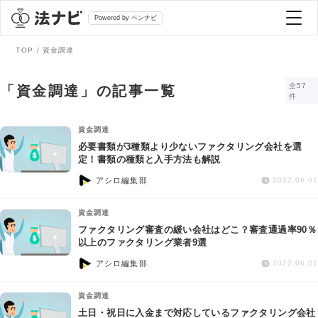
Powered by ベンナビ
TOP
資金調達
記事を探す
全57
「資金調達」の記事一覧
件
全て
弁護士を探す
資金調達
必要書類が3種類より少ないファクタリング会社を選
定！書類の種類と入手方法も解説
法律相談
おすすめ弁護士診断
アシロ編集部
2022.06.01
刑事事件
資金調達
AI Search Premium
ファクタリング審査の緩い会社はどこ？審査通過率90％
債務整理
以上のファクタリング業者9選
アシロ編集部
2022.06.01
掲載をご検討の弁護士の方へ
離婚問題
資金調達
土日・祝日に入金まで対応しているファクタリング会社