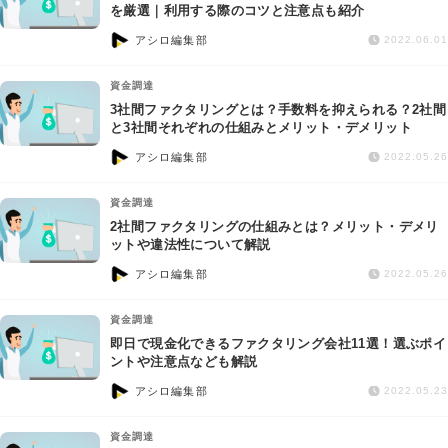
交通事故
を厳選｜利用する際のコツと注意点も紹介
アシロ編集部
2022.06.01
遺産相続
資金調達
3社間ファクタリングとは？手数料を抑えられる？2社間
労働問題
と3社間それぞれの仕組みとメリット・デメリット
アシロ編集部
2022.05.26
債権回収
資金調達
IT・ネット
2社間ファクタリングの仕組みとは？メリット・デメリ
ットや違法性について解説
アシロ編集部
資金調達
2022.05.26
資金調達
企業法務
即日で現金化できるファクタリング会社11選！選ぶポイ
ントや注意点なども解説
アシロ編集部
2022.05.23
資金調達