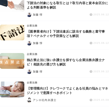
下請法の対象になる取引とは？取引内容と資本金区分に
よる判断基準を解説
加藤 惇
2025.06.12
企業法務
【親事業者向け】下請法違反に該当する義務と遵守事
項？ペナルティや予防策なども解説
加藤 惇
2025.06.12
企業法務
独占禁止法に強い弁護士を探すなら企業法務弁護士ナ
ビ！相談先の選び方も解説
加藤 惇
2025.06.12
企業法務
【管理職向け】テレワークでよくある社員の悩みとマネ
ジメントで意識すべきポイント
アシロ社内弁護士
2025.05.09