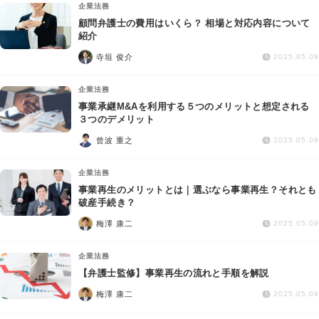
企業法務
顧問弁護士の費用はいくら？ 相場と対応内容について
紹介
寺垣 俊介
2025.05.09
企業法務
事業承継M&Aを利用する５つのメリットと想定される
３つのデメリット
曾波 重之
2025.05.09
企業法務
事業再生のメリットとは｜選ぶなら事業再生？それとも
破産手続き？
梅澤 康二
2025.05.09
企業法務
【弁護士監修】事業再生の流れと手順を解説
梅澤 康二
2025.05.09