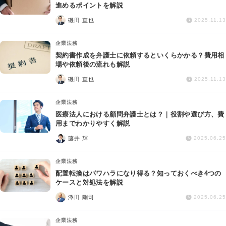
交通事故
進めるポイントを解説
磯田 直也
2025.11.13
遺産相続
企業法務
契約書作成を弁護士に依頼するといくらかかる？費用相
労働問題
場や依頼後の流れも解説
磯田 直也
2025.11.13
債権回収
企業法務
IT・ネット
医療法人における顧問弁護士とは？｜役割や選び方、費
用までわかりやすく解説
藤井 輝
資金調達
2025.06.25
企業法務
企業法務
配置転換はパワハラになり得る？知っておくべき4つの
ケースと対処法を解説
澤田 剛司
2025.06.25
企業法務