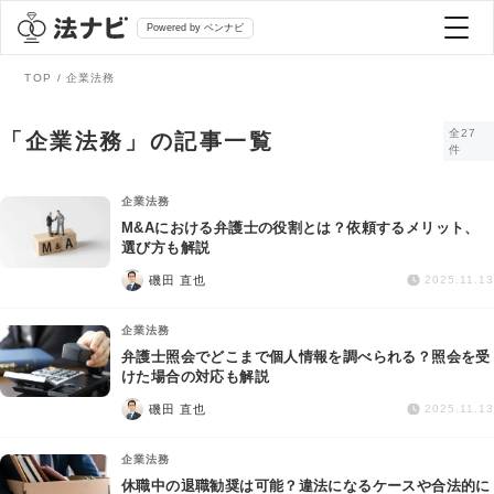
Powered by ベンナビ
TOP
企業法務
記事を探す
全27
「企業法務」の記事一覧
件
全て
弁護士を探す
企業法務
M&Aにおける弁護士の役割とは？依頼するメリット、
選び方も解説
法律相談
おすすめ弁護士診断
磯田 直也
2025.11.13
刑事事件
企業法務
AI Search Premium
弁護士照会でどこまで個人情報を調べられる？照会を受
債務整理
けた場合の対応も解説
磯田 直也
2025.11.13
掲載をご検討の弁護士の方へ
離婚問題
企業法務
休職中の退職勧奨は可能？違法になるケースや合法的に