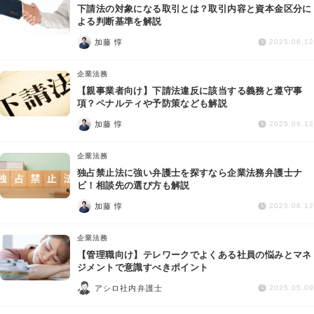
下請法の対象になる取引とは？取引内容と資本金区分に
よる判断基準を解説
加藤 惇
2025.06.12
企業法務
【親事業者向け】下請法違反に該当する義務と遵守事
項？ペナルティや予防策なども解説
加藤 惇
2025.06.12
企業法務
独占禁止法に強い弁護士を探すなら企業法務弁護士ナ
ビ！相談先の選び方も解説
加藤 惇
2025.06.12
企業法務
【管理職向け】テレワークでよくある社員の悩みとマネ
ジメントで意識すべきポイント
アシロ社内弁護士
2025.05.09