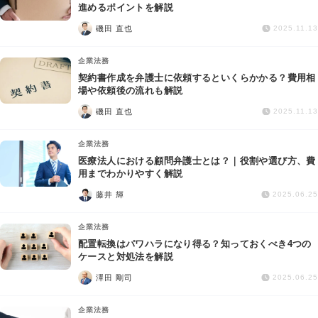
交通事故
進めるポイントを解説
磯田 直也
2025.11.13
遺産相続
企業法務
契約書作成を弁護士に依頼するといくらかかる？費用相
労働問題
場や依頼後の流れも解説
磯田 直也
2025.11.13
債権回収
企業法務
IT・ネット
医療法人における顧問弁護士とは？｜役割や選び方、費
用までわかりやすく解説
藤井 輝
資金調達
2025.06.25
企業法務
企業法務
配置転換はパワハラになり得る？知っておくべき4つの
ケースと対処法を解説
澤田 剛司
2025.06.25
企業法務