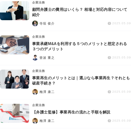
企業法務
顧問弁護士の費用はいくら？ 相場と対応内容について
紹介
寺垣 俊介
2025.05.09
企業法務
事業承継M&Aを利用する５つのメリットと想定される
３つのデメリット
曾波 重之
2025.05.09
企業法務
事業再生のメリットとは｜選ぶなら事業再生？それとも
破産手続き？
梅澤 康二
2025.05.09
企業法務
【弁護士監修】事業再生の流れと手順を解説
梅澤 康二
2025.05.09