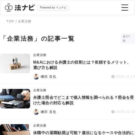
Powered by ベンナビ
TOP
企業法務
記事を探す
全27
「企業法務」の記事一覧
件
全て
弁護士を探す
企業法務
M&Aにおける弁護士の役割とは？依頼するメリット、
選び方も解説
法律相談
おすすめ弁護士診断
磯田 直也
2025.11.13
刑事事件
企業法務
AI Search Premium
弁護士照会でどこまで個人情報を調べられる？照会を受
債務整理
けた場合の対応も解説
磯田 直也
2025.11.13
掲載をご検討の弁護士の方へ
離婚問題
企業法務
休職中の退職勧奨は可能？違法になるケースや合法的に