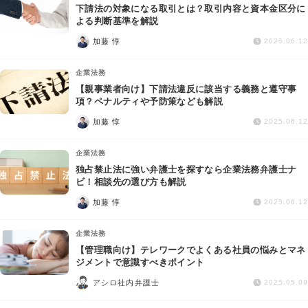
下請法の対象になる取引とは？取引内容と資本金区分に
よる判断基準を解説
加藤 惇
2025.06.12
企業法務
【親事業者向け】下請法違反に該当する義務と遵守事
項？ペナルティや予防策なども解説
加藤 惇
2025.06.12
企業法務
独占禁止法に強い弁護士を探すなら企業法務弁護士ナ
ビ！相談先の選び方も解説
加藤 惇
2025.06.12
企業法務
【管理職向け】テレワークでよくある社員の悩みとマネ
ジメントで意識すべきポイント
アシロ社内弁護士
2025.05.09