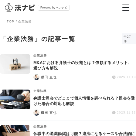
Powered by ベンナビ
TOP
企業法務
記事を探す
全27
「企業法務」の記事一覧
件
全て
弁護士を探す
企業法務
M&Aにおける弁護士の役割とは？依頼するメリット、
選び方も解説
法律相談
おすすめ弁護士診断
磯田 直也
2025.11.13
刑事事件
企業法務
AI Search Premium
弁護士照会でどこまで個人情報を調べられる？照会を受
債務整理
けた場合の対応も解説
磯田 直也
2025.11.13
掲載をご検討の弁護士の方へ
離婚問題
企業法務
休職中の退職勧奨は可能？違法になるケースや合法的に