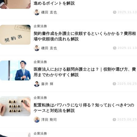
交通事故
進めるポイントを解説
磯田 直也
2025.11.13
遺産相続
企業法務
契約書作成を弁護士に依頼するといくらかかる？費用相
労働問題
場や依頼後の流れも解説
磯田 直也
2025.11.13
債権回収
企業法務
IT・ネット
医療法人における顧問弁護士とは？｜役割や選び方、費
用までわかりやすく解説
藤井 輝
資金調達
2025.06.25
企業法務
企業法務
配置転換はパワハラになり得る？知っておくべき4つの
ケースと対処法を解説
澤田 剛司
2025.06.25
企業法務