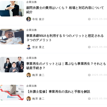
企業法務
顧問弁護士の費用はいくら？ 相場と対応内容について
紹介
寺垣 俊介
2025.05.09
企業法務
事業承継M&Aを利用する５つのメリットと想定される
３つのデメリット
曾波 重之
2025.05.09
企業法務
事業再生のメリットとは｜選ぶなら事業再生？それとも
破産手続き？
梅澤 康二
2025.05.09
企業法務
【弁護士監修】事業再生の流れと手順を解説
梅澤 康二
2025.05.09