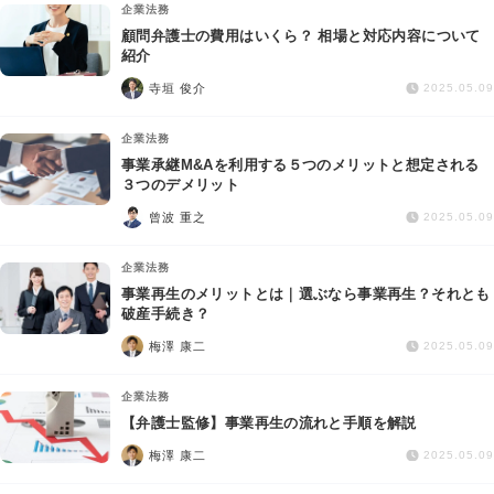
企業法務
顧問弁護士の費用はいくら？ 相場と対応内容について
紹介
寺垣 俊介
2025.05.09
企業法務
事業承継M&Aを利用する５つのメリットと想定される
３つのデメリット
曾波 重之
2025.05.09
企業法務
事業再生のメリットとは｜選ぶなら事業再生？それとも
破産手続き？
梅澤 康二
2025.05.09
企業法務
【弁護士監修】事業再生の流れと手順を解説
梅澤 康二
2025.05.09