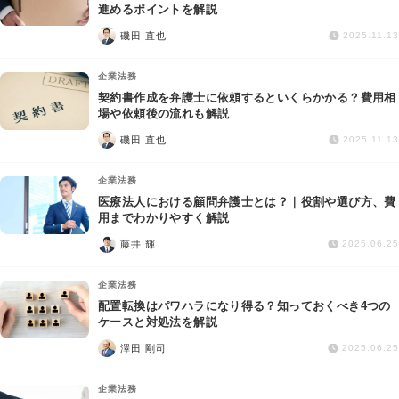
交通事故
進めるポイントを解説
磯田 直也
2025.11.13
遺産相続
企業法務
契約書作成を弁護士に依頼するといくらかかる？費用相
労働問題
場や依頼後の流れも解説
磯田 直也
2025.11.13
債権回収
企業法務
IT・ネット
医療法人における顧問弁護士とは？｜役割や選び方、費
用までわかりやすく解説
藤井 輝
資金調達
2025.06.25
企業法務
企業法務
配置転換はパワハラになり得る？知っておくべき4つの
ケースと対処法を解説
澤田 剛司
2025.06.25
企業法務