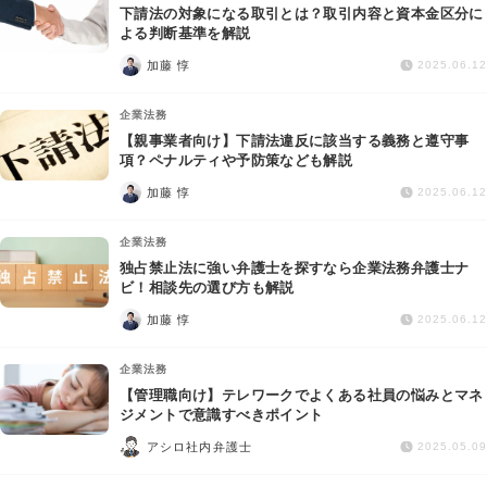
下請法の対象になる取引とは？取引内容と資本金区分に
よる判断基準を解説
加藤 惇
2025.06.12
企業法務
【親事業者向け】下請法違反に該当する義務と遵守事
項？ペナルティや予防策なども解説
加藤 惇
2025.06.12
企業法務
独占禁止法に強い弁護士を探すなら企業法務弁護士ナ
ビ！相談先の選び方も解説
加藤 惇
2025.06.12
企業法務
【管理職向け】テレワークでよくある社員の悩みとマネ
ジメントで意識すべきポイント
アシロ社内弁護士
2025.05.09