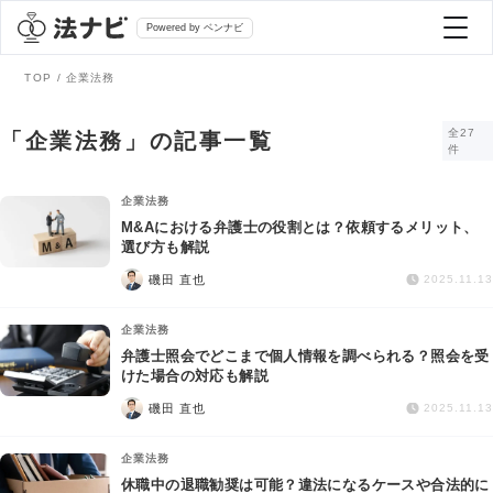
Powered by ベンナビ
TOP
企業法務
記事を探す
全27
「企業法務」の記事一覧
件
全て
弁護士を探す
企業法務
M&Aにおける弁護士の役割とは？依頼するメリット、
選び方も解説
法律相談
おすすめ弁護士診断
磯田 直也
2025.11.13
刑事事件
企業法務
AI Search Premium
弁護士照会でどこまで個人情報を調べられる？照会を受
債務整理
けた場合の対応も解説
磯田 直也
2025.11.13
掲載をご検討の弁護士の方へ
離婚問題
企業法務
休職中の退職勧奨は可能？違法になるケースや合法的に