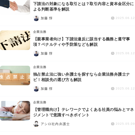
下請法の対象になる取引とは？取引内容と資本金区分に
よる判断基準を解説
加藤 惇
2025.06.12
企業法務
【親事業者向け】下請法違反に該当する義務と遵守事
項？ペナルティや予防策なども解説
加藤 惇
2025.06.12
企業法務
独占禁止法に強い弁護士を探すなら企業法務弁護士ナ
ビ！相談先の選び方も解説
加藤 惇
2025.06.12
企業法務
【管理職向け】テレワークでよくある社員の悩みとマネ
ジメントで意識すべきポイント
アシロ社内弁護士
2025.05.09