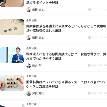
交通事故
進めるポイントを解説
磯田 直也
2025.11.13
遺産相続
企業法務
契約書作成を弁護士に依頼するといくらかかる？費用相
労働問題
場や依頼後の流れも解説
磯田 直也
2025.11.13
債権回収
企業法務
IT・ネット
医療法人における顧問弁護士とは？｜役割や選び方、費
用までわかりやすく解説
藤井 輝
資金調達
2025.06.25
企業法務
企業法務
配置転換はパワハラになり得る？知っておくべき4つの
ケースと対処法を解説
澤田 剛司
2025.06.25
企業法務