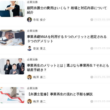
企業法務
顧問弁護士の費用はいくら？ 相場と対応内容について
紹介
寺垣 俊介
2025.05.09
企業法務
事業承継M&Aを利用する５つのメリットと想定される
３つのデメリット
曾波 重之
2025.05.09
企業法務
事業再生のメリットとは｜選ぶなら事業再生？それとも
破産手続き？
梅澤 康二
2025.05.09
企業法務
【弁護士監修】事業再生の流れと手順を解説
梅澤 康二
2025.05.09