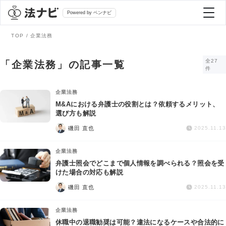
Powered by ベンナビ
TOP
企業法務
記事を探す
全27
「企業法務」の記事一覧
件
全て
弁護士を探す
企業法務
M&Aにおける弁護士の役割とは？依頼するメリット、
選び方も解説
法律相談
おすすめ弁護士診断
磯田 直也
2025.11.13
刑事事件
企業法務
AI Search Premium
弁護士照会でどこまで個人情報を調べられる？照会を受
債務整理
けた場合の対応も解説
磯田 直也
2025.11.13
掲載をご検討の弁護士の方へ
離婚問題
企業法務
休職中の退職勧奨は可能？違法になるケースや合法的に