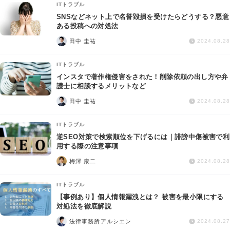
ITトラブル
SNSなどネット上で名誉毀損を受けたらどうする？悪意
ある投稿への対処法
田中 圭祐
2024.08.28
ITトラブル
インスタで著作権侵害をされた！削除依頼の出し方や弁
護士に相談するメリットなど
田中 圭祐
2024.08.28
ITトラブル
逆SEO対策で検索順位を下げるには｜誹謗中傷被害で利
用する際の注意事項
梅澤 康二
2024.08.28
ITトラブル
【事例あり】個人情報漏洩とは？ 被害を最小限にする
対処法を徹底解説
法律事務所アルシエン
2024.08.27