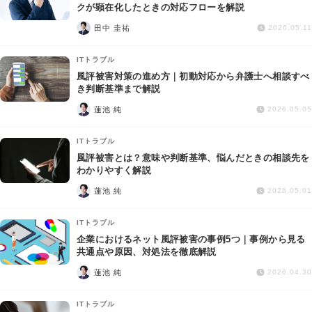
交通事故
クが顕在化したときの対応フローを解説
田中 圭祐
2026.05.11
遺産相続
ITトラブル
風評被害対策の進め方｜初動対応から弁護士へ相談すべ
労働問題
き判断基準まで解説
蓮池 純
2026.05.05
債権回収
ITトラブル
IT・ネット
風評被害とは？意味や判断基準、悩んだときの相談先を
わかりやすく解説
蓮池 純
資金調達
2026.05.01
ITトラブル
企業法務
企業におけるネット風評被害の事例5つ｜事例から見る
共通点や原因、対処法を徹底解説
蓮池 純
2026.04.30
ITトラブル