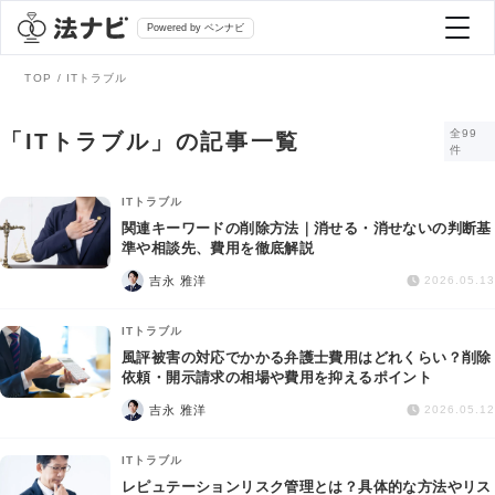
Powered by ベンナビ
TOP
ITトラブル
記事を探す
全99
「ITトラブル」の記事一覧
件
全て
弁護士を探す
ITトラブル
関連キーワードの削除方法｜消せる・消せないの判断基
準や相談先、費用を徹底解説
法律相談
おすすめ弁護士診断
吉永 雅洋
2026.05.13
刑事事件
ITトラブル
AI Search Premium
風評被害の対応でかかる弁護士費用はどれくらい？削除
債務整理
依頼・開示請求の相場や費用を抑えるポイント
吉永 雅洋
2026.05.12
掲載をご検討の弁護士の方へ
離婚問題
ITトラブル
レピュテーションリスク管理とは？具体的な方法やリス