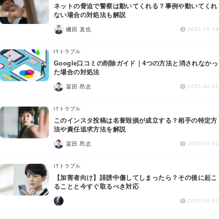
ネットの脅迫で警察は動いてくれる？事例や動いてくれ
ない場合の対処法も解説
磯田 直也
2025.05.14
ITトラブル
Google口コミの削除ガイド｜4つの方法と消されなかっ
た場合の対処法
冨田 昂志
2025.04.01
ITトラブル
このインスタ投稿は名誉毀損が成立する？相手の特定方
法や責任追求方法を解説
冨田 昂志
2025.04.01
ITトラブル
【加害者向け】誹謗中傷してしまったら？その後に起こ
ることと今すぐ取るべき対応
2025.04.01