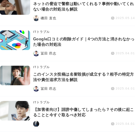
ネットの脅迫で警察は動いてくれる？事例や動いてくれ
ない場合の対処法も解説
磯田 直也
2025.05.14
ITトラブル
Google口コミの削除ガイド｜4つの方法と消されなかっ
た場合の対処法
冨田 昂志
2025.04.01
ITトラブル
このインスタ投稿は名誉毀損が成立する？相手の特定方
法や責任追求方法を解説
冨田 昂志
2025.04.01
ITトラブル
【加害者向け】誹謗中傷してしまったら？その後に起こ
ることと今すぐ取るべき対応
2025.04.01