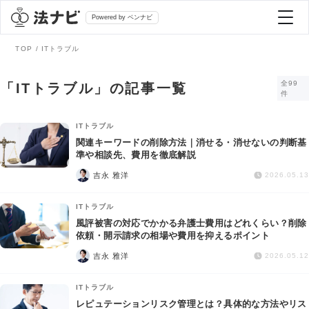
Powered by ベンナビ
TOP
ITトラブル
記事を探す
全99
「ITトラブル」の記事一覧
件
全て
弁護士を探す
ITトラブル
関連キーワードの削除方法｜消せる・消せないの判断基
準や相談先、費用を徹底解説
法律相談
おすすめ弁護士診断
吉永 雅洋
2026.05.13
刑事事件
ITトラブル
AI Search Premium
風評被害の対応でかかる弁護士費用はどれくらい？削除
債務整理
依頼・開示請求の相場や費用を抑えるポイント
吉永 雅洋
2026.05.12
掲載をご検討の弁護士の方へ
離婚問題
ITトラブル
レピュテーションリスク管理とは？具体的な方法やリス