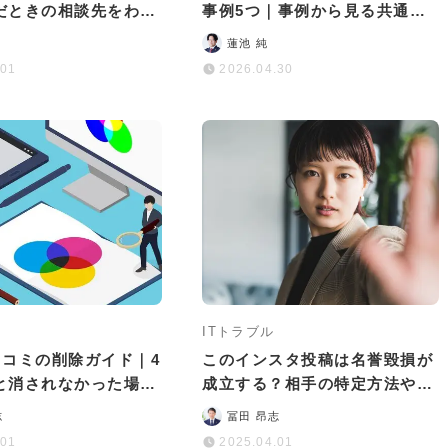
だときの相談先をわか
事例5つ｜事例から見る共通点
解説
や原因、対処法を徹底解説
蓮池 純
.01
2026.04.30
ITトラブル
e口コミの削除ガイド｜4
このインスタ投稿は名誉毀損が
と消されなかった場合
成立する？相手の特定方法や責
任追求方法を解説
志
冨田 昂志
.01
2025.04.01