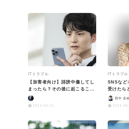
ITトラブル
ITトラブル
【加害者向け】誹謗中傷してし
SNSな
まったら？その後に起こること
受けたら
と今すぐ取るべき対応
稿への対
田中 圭
2025.04.01
2024.08