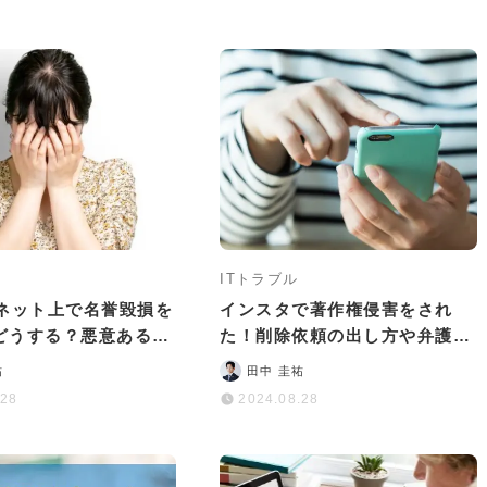
ITトラブル
どネット上で名誉毀損を
インスタで著作権侵害をされ
どうする？悪意ある投
た！削除依頼の出し方や弁護士
処法
に相談するメリットなど
祐
田中 圭祐
.28
2024.08.28