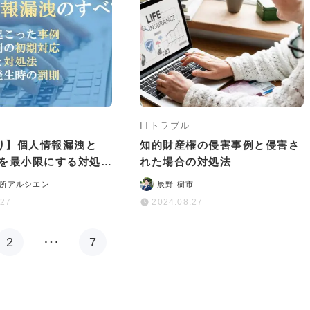
ITトラブル
り】個人情報漏洩と
知的財産権の侵害事例と侵害さ
害を最小限にする対処法
れた場合の対処法
説
所アルシエン
辰野 樹市
.27
2024.08.27
2
…
7