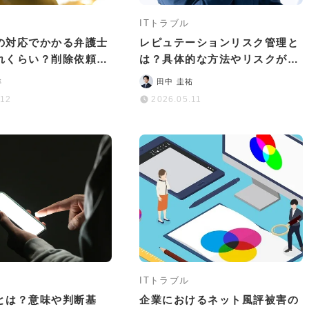
ITトラブル
の対応でかかる弁護士
レピュテーションリスク管理と
れくらい？削除依頼・
は？具体的な方法やリスクが顕
の相場や費用を抑える
在化したときの対応フローを解
洋
田中 圭祐
説
.12
2026.05.11
ITトラブル
とは？意味や判断基
企業におけるネット風評被害の