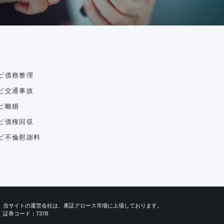
ビ債務整理
ビ交通事故
ビ離婚
ビ債権回収
ビ不倫慰謝料
当サイトの運営会社は、東証グロース市場に上場しております。
証券コード：7378