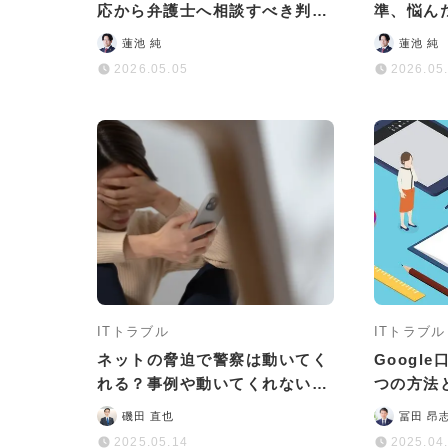
応から弁護士へ相談すべき判断
準、悩ん
基準まで解説
りやすく
蓮池 純
蓮池 純
2026.05.05
2026.05
ITトラブル
ITトラブル
ネットの脅迫で警察は動いてく
Googl
れる？事例や動いてくれない場
つの方法
合の対処法も解説
の対処法
磯田 直也
冨田 昂
2025.05.14
2025.04