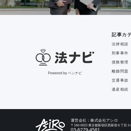
記事カ
法律相談
刑事事件
債務整理
離婚問題
Powered by ベンナビ
交通事故
遺産相続
運営会社：株式会社アシロ
〒160-0023 東京都新宿区西新宿６丁
03-6279-4581