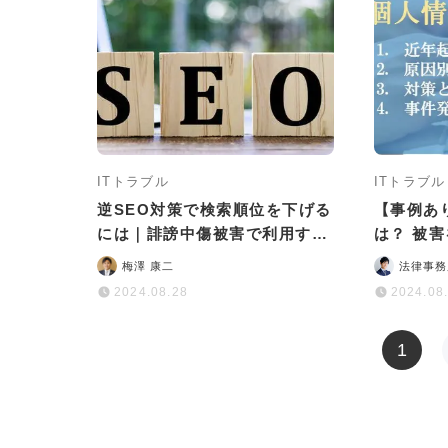
ITトラブル
ITトラブル
逆SEO対策で検索順位を下げる
【事例あ
には｜誹謗中傷被害で利用する
は？ 被
際の注意事項
を徹底解
梅澤 康二
法律事務
2024.08.28
2024.08
1