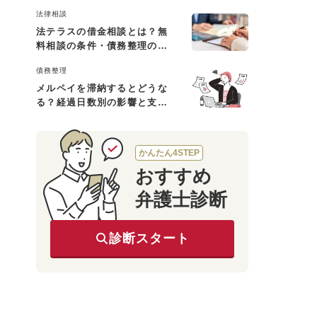
と対処法
法律相談
法テラスの借金相談とは？無
料相談の条件・債務整理の費
用・利用の流れを解説
債務整理
メルペイを滞納するとどうな
る？経過日数別の影響と支払
えないときの対処法
かんたん4STEP
おすすめ
弁護士診断
診断スタート