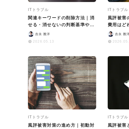
ITトラブル
ITトラブル
関連キーワードの削除方法｜消
風評被害
せる・消せないの判断基準や相
費用はど
談先、費用を徹底解説
開示請求
吉永 雅洋
吉永 雅
ポイント
2026.05.13
2026.05
ITトラブル
ITトラブル
風評被害対策の進め方｜初動対
風評被害