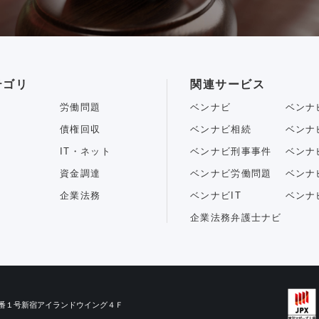
テゴリ
関連サービス
労働問題
ベンナビ
ベンナ
債権回収
ベンナビ相続
ベンナ
IT・ネット
ベンナビ刑事事件
ベンナ
資金調達
ベンナビ労働問題
ベンナ
企業法務
ベンナビIT
ベンナ
企業法務弁護士ナビ
目３番１号新宿アイランドウイング４Ｆ