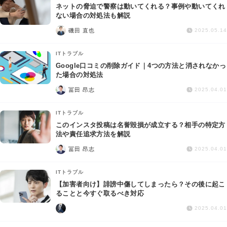
ネットの脅迫で警察は動いてくれる？事例や動いてくれ
ない場合の対処法も解説
磯田 直也
2025.05.14
ITトラブル
Google口コミの削除ガイド｜4つの方法と消されなかっ
た場合の対処法
冨田 昂志
2025.04.01
ITトラブル
このインスタ投稿は名誉毀損が成立する？相手の特定方
法や責任追求方法を解説
冨田 昂志
2025.04.01
ITトラブル
【加害者向け】誹謗中傷してしまったら？その後に起こ
ることと今すぐ取るべき対応
2025.04.01