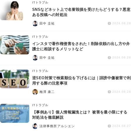
ITトラブル
SNSなどネット上で名誉毀損を受けたらどうする？悪意
ある投稿への対処法
田中 圭祐
2024.08.28
ITトラブル
インスタで著作権侵害をされた！削除依頼の出し方や弁
護士に相談するメリットなど
田中 圭祐
2024.08.28
ITトラブル
逆SEO対策で検索順位を下げるには｜誹謗中傷被害で利
用する際の注意事項
梅澤 康二
2024.08.28
ITトラブル
【事例あり】個人情報漏洩とは？ 被害を最小限にする
対処法を徹底解説
法律事務所アルシエン
2024.08.27