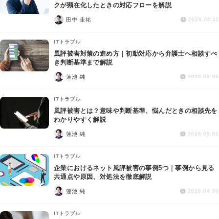
交通事故
クが顕在化したときの対応フローを解説
田中 圭祐
2026.05.11
遺産相続
ITトラブル
風評被害対策の進め方｜初動対応から弁護士へ相談すべ
労働問題
き判断基準まで解説
蓮池 純
2026.05.05
債権回収
ITトラブル
IT・ネット
風評被害とは？意味や判断基準、悩んだときの相談先を
わかりやすく解説
蓮池 純
資金調達
2026.05.01
ITトラブル
企業法務
企業におけるネット風評被害の事例5つ｜事例から見る
共通点や原因、対処法を徹底解説
蓮池 純
2026.04.30
ITトラブル