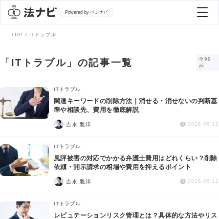
Powered by ベンナビ
TOP
ITトラブル
記事を探す
全99
「ITトラブル」の記事一覧
件
全て
弁護士を探す
ITトラブル
関連キーワードの削除方法｜消せる・消せないの判断基
準や相談先、費用を徹底解説
法律相談
おすすめ弁護士診断
吉永 雅洋
2026.05.13
刑事事件
ITトラブル
AI Search Premium
風評被害の対応でかかる弁護士費用はどれくらい？削除
債務整理
依頼・開示請求の相場や費用を抑えるポイント
吉永 雅洋
2026.05.12
掲載をご検討の弁護士の方へ
離婚問題
ITトラブル
レピュテーションリスク管理とは？具体的な方法やリス