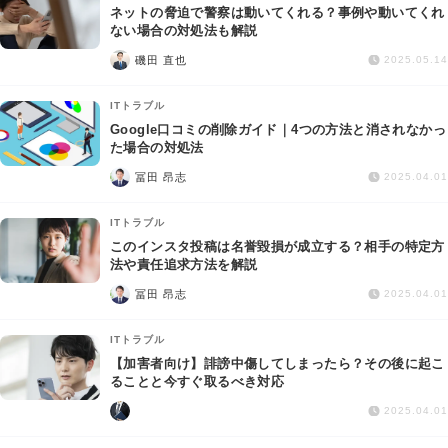
ネットの脅迫で警察は動いてくれる？事例や動いてくれ
ない場合の対処法も解説
磯田 直也
2025.05.14
ITトラブル
Google口コミの削除ガイド｜4つの方法と消されなかっ
た場合の対処法
冨田 昂志
2025.04.01
ITトラブル
このインスタ投稿は名誉毀損が成立する？相手の特定方
法や責任追求方法を解説
冨田 昂志
2025.04.01
ITトラブル
【加害者向け】誹謗中傷してしまったら？その後に起こ
ることと今すぐ取るべき対応
2025.04.01