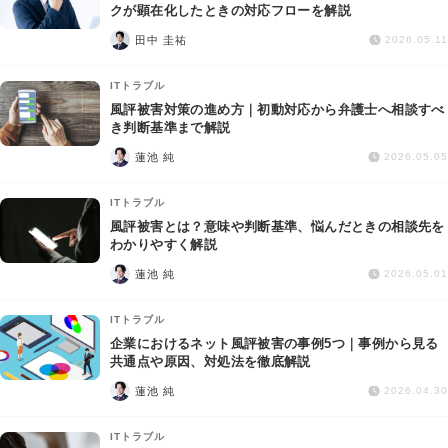
交通事故
クが顕在化したときの対応フローを解説
田中 圭祐
2026.05.11
遺産相続
ITトラブル
風評被害対策の進め方｜初動対応から弁護士へ相談すべ
労働問題
き判断基準まで解説
蓮池 純
2026.05.05
債権回収
ITトラブル
IT・ネット
風評被害とは？意味や判断基準、悩んだときの相談先を
わかりやすく解説
蓮池 純
資金調達
2026.05.01
ITトラブル
企業法務
企業におけるネット風評被害の事例5つ｜事例から見る
共通点や原因、対処法を徹底解説
蓮池 純
2026.04.30
ITトラブル