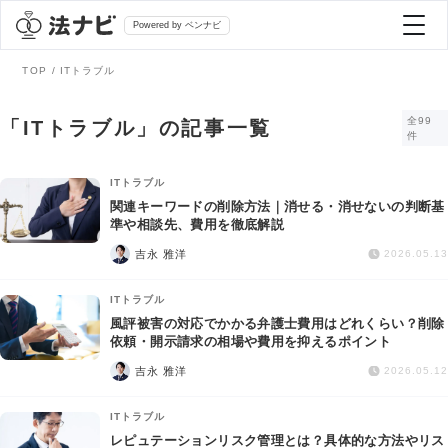
Powered by ベンナビ
TOP
ITトラブル
記事を探す
全99
「ITトラブル」の記事一覧
件
全て
弁護士を探す
ITトラブル
関連キーワードの削除方法｜消せる・消せないの判断基
準や相談先、費用を徹底解説
法律相談
おすすめ弁護士診断
吉永 雅洋
2026.05.13
刑事事件
ITトラブル
AI Search Premium
風評被害の対応でかかる弁護士費用はどれくらい？削除
債務整理
依頼・開示請求の相場や費用を抑えるポイント
吉永 雅洋
2026.05.12
掲載をご検討の弁護士の方へ
離婚問題
ITトラブル
レピュテーションリスク管理とは？具体的な方法やリス