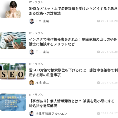
ITトラブル
SNSなどネット上で名誉毀損を受けたらどうする？悪意
ある投稿への対処法
田中 圭祐
2024.08.28
ITトラブル
インスタで著作権侵害をされた！削除依頼の出し方や弁
護士に相談するメリットなど
田中 圭祐
2024.08.28
ITトラブル
逆SEO対策で検索順位を下げるには｜誹謗中傷被害で利
用する際の注意事項
梅澤 康二
2024.08.28
ITトラブル
【事例あり】個人情報漏洩とは？ 被害を最小限にする
対処法を徹底解説
法律事務所アルシエン
2024.08.27