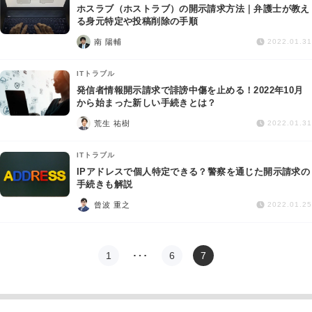
ホスラブ（ホストラブ）の開示請求方法｜弁護士が教え
る身元特定や投稿削除の手順
南 陽輔
2022.01.31
ITトラブル
発信者情報開示請求で誹謗中傷を止める！2022年10月
から始まった新しい手続きとは？
荒生 祐樹
2022.01.31
ITトラブル
IPアドレスで個人特定できる？警察を通じた開示請求の
手続きも解説
曾波 重之
2022.01.25
1
…
6
7