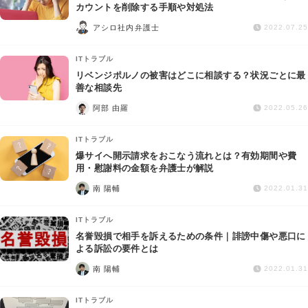
交通事故
カウントを削除する手順や対処法
アシロ社内弁護士
2022.07.25
遺産相続
ITトラブル
リベンジポルノの被害はどこに相談する？状況ごとに最
労働問題
善な相談先
阿部 由羅
2022.05.26
債権回収
ITトラブル
IT・ネット
爆サイへ開示請求をおこなう流れとは？有効期間や費
用・慰謝料の金額を弁護士が解説
南 陽輔
資金調達
2022.01.31
ITトラブル
企業法務
名誉毀損で相手を訴えるための条件｜誹謗中傷や悪口に
よる訴訟の要件とは
南 陽輔
2022.01.31
ITトラブル