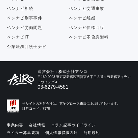
ベンナビ相続
ベンナビ交通事故
ベンナビ刑事事件
ベンナビ離婚
ベンナビ労働問題
ベンナビ債権回収
ベンナビIT
ベンナビ不倫慰謝料
企業法務弁護士ナビ
運営会社：株式会社アシロ
〒160-0023 東京都新宿区西新宿６丁目３番１号新宿アイラン
ドウイング４Ｆ
03-6279-4581
当サイトの運営会社は、東証グロース市場に上場しております。
証券コード：7378
事業内容
会社情報
コラム記事ガイドライン
ライター募集要項
個人情報保護方針
利用規約