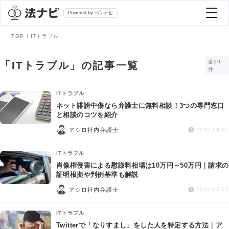
Powered by ベンナビ
TOP
ITトラブル
記事を探す
全99
「ITトラブル」の記事一覧
件
全て
弁護士を探す
ITトラブル
ネット誹謗中傷なら弁護士に無料相談！3つの専門窓口
と相談のコツを紹介
法律相談
おすすめ弁護士診断
アシロ社内弁護士
2022.08.01
刑事事件
ITトラブル
AI Search Premium
肖像権侵害による慰謝料相場は10万円～50万円｜請求の
債務整理
証明根拠や判例基準も解説
アシロ社内弁護士
2022.07.27
掲載をご検討の弁護士の方へ
離婚問題
ITトラブル
Twitterで「なりすまし」をした人を特定する方法｜ア