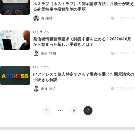
ホスラブ（ホストラブ）の開示請求方法｜弁護士が教え
る身元特定や投稿削除の手順
南 陽輔
2022.01.31
ITトラブル
発信者情報開示請求で誹謗中傷を止める！2022年10月
から始まった新しい手続きとは？
荒生 祐樹
2022.01.31
ITトラブル
IPアドレスで個人特定できる？警察を通じた開示請求の
手続きも解説
曾波 重之
2022.01.25
1
…
6
7