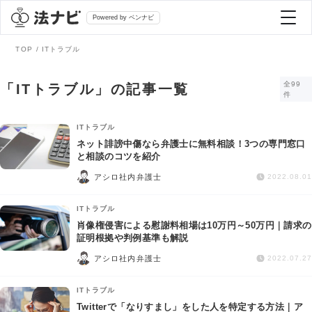
Powered by ベンナビ
TOP
ITトラブル
記事を探す
全99
「ITトラブル」の記事一覧
件
全て
弁護士を探す
ITトラブル
ネット誹謗中傷なら弁護士に無料相談！3つの専門窓口
と相談のコツを紹介
法律相談
おすすめ弁護士診断
アシロ社内弁護士
2022.08.01
刑事事件
ITトラブル
AI Search Premium
肖像権侵害による慰謝料相場は10万円～50万円｜請求の
債務整理
証明根拠や判例基準も解説
アシロ社内弁護士
2022.07.27
掲載をご検討の弁護士の方へ
離婚問題
ITトラブル
Twitterで「なりすまし」をした人を特定する方法｜ア