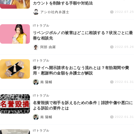
交通事故
カウントを削除する手順や対処法
アシロ社内弁護士
2022.07.25
遺産相続
ITトラブル
リベンジポルノの被害はどこに相談する？状況ごとに最
労働問題
善な相談先
阿部 由羅
2022.05.26
債権回収
ITトラブル
IT・ネット
爆サイへ開示請求をおこなう流れとは？有効期間や費
用・慰謝料の金額を弁護士が解説
南 陽輔
資金調達
2022.01.31
ITトラブル
企業法務
名誉毀損で相手を訴えるための条件｜誹謗中傷や悪口に
よる訴訟の要件とは
南 陽輔
2022.01.31
ITトラブル