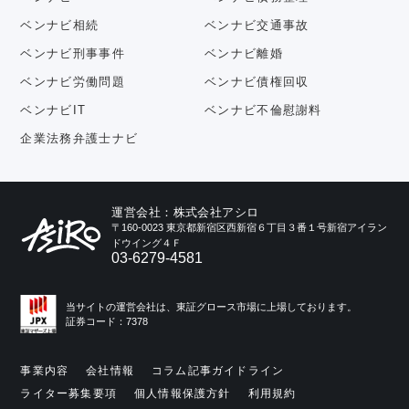
ベンナビ相続
ベンナビ交通事故
ベンナビ刑事事件
ベンナビ離婚
ベンナビ労働問題
ベンナビ債権回収
ベンナビIT
ベンナビ不倫慰謝料
企業法務弁護士ナビ
運営会社：株式会社アシロ
〒160-0023 東京都新宿区西新宿６丁目３番１号新宿アイラン
ドウイング４Ｆ
03-6279-4581
当サイトの運営会社は、東証グロース市場に上場しております。
証券コード：7378
事業内容
会社情報
コラム記事ガイドライン
ライター募集要項
個人情報保護方針
利用規約