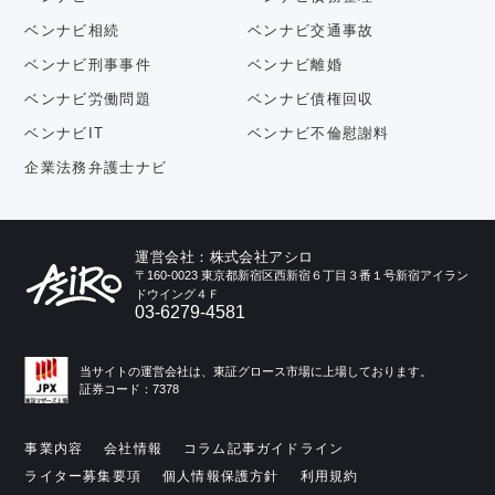
ベンナビ相続
ベンナビ交通事故
ベンナビ刑事事件
ベンナビ離婚
ベンナビ労働問題
ベンナビ債権回収
ベンナビIT
ベンナビ不倫慰謝料
企業法務弁護士ナビ
運営会社：株式会社アシロ
〒160-0023 東京都新宿区西新宿６丁目３番１号新宿アイラン
ドウイング４Ｆ
03-6279-4581
当サイトの運営会社は、東証グロース市場に上場しております。
証券コード：7378
事業内容
会社情報
コラム記事ガイドライン
ライター募集要項
個人情報保護方針
利用規約