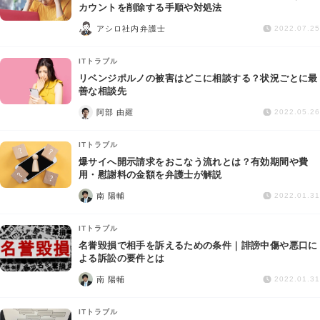
交通事故
カウントを削除する手順や対処法
アシロ社内弁護士
2022.07.25
遺産相続
ITトラブル
リベンジポルノの被害はどこに相談する？状況ごとに最
労働問題
善な相談先
阿部 由羅
2022.05.26
債権回収
ITトラブル
IT・ネット
爆サイへ開示請求をおこなう流れとは？有効期間や費
用・慰謝料の金額を弁護士が解説
南 陽輔
資金調達
2022.01.31
ITトラブル
企業法務
名誉毀損で相手を訴えるための条件｜誹謗中傷や悪口に
よる訴訟の要件とは
南 陽輔
2022.01.31
ITトラブル