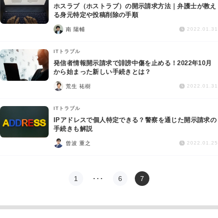
ホスラブ（ホストラブ）の開示請求方法｜弁護士が教え
る身元特定や投稿削除の手順
南 陽輔
2022.01.31
ITトラブル
発信者情報開示請求で誹謗中傷を止める！2022年10月
から始まった新しい手続きとは？
荒生 祐樹
2022.01.31
ITトラブル
IPアドレスで個人特定できる？警察を通じた開示請求の
手続きも解説
曾波 重之
2022.01.25
1
…
6
7