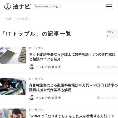
Powered by ベンナビ
TOP
ITトラブル
記事を探す
全99
「ITトラブル」の記事一覧
件
全て
弁護士を探す
ITトラブル
ネット誹謗中傷なら弁護士に無料相談！3つの専門窓口
と相談のコツを紹介
法律相談
おすすめ弁護士診断
アシロ社内弁護士
2022.08.01
刑事事件
ITトラブル
AI Search Premium
肖像権侵害による慰謝料相場は10万円～50万円｜請求の
債務整理
証明根拠や判例基準も解説
アシロ社内弁護士
2022.07.27
掲載をご検討の弁護士の方へ
離婚問題
ITトラブル
Twitterで「なりすまし」をした人を特定する方法｜ア