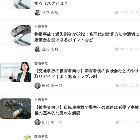
交通事故
するリスクとは？
立花 志功
2026.01.17
遺産相続
交通事故
物損事故で過失割合が8対2！修理代の計算方法や適切に
労働問題
賠償金を受け取るポイントなど
立花 志功
2026.01.16
債権回収
交通事故
IT・ネット
【交通事故の被害者向け】加害者側の保険会社とのやり
取りガイド｜よくあるトラブル例
田代 隼一郎
資金調達
2025.11.13
交通事故
企業法務
【被害者向け】自転車事故で警察への連絡は必要？事故
後の基本的な流れを解説
田代 隼一郎
2025.11.13
交通事故