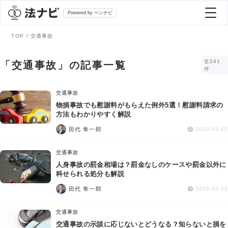
Powered by ベンナビ
TOP
交通事故
記事を探す
全241
「交通事故」の記事一覧
件
全て
弁護士を探す
交通事故
物損事故でも慰謝料がもらえた例外5選！慰謝料請求の
方法もわかりやすく解説
法律相談
おすすめ弁護士診断
田代 隼一郎
2026.03.12
刑事事件
交通事故
AI Search Premium
人身事故の罰金相場は？罰金なしのケースや罰金以外に
債務整理
科せられる処分も解説
田代 隼一郎
2026.03.12
掲載をご検討の弁護士の方へ
離婚問題
交通事故
交通事故の示談に応じないとどうなる？知らないと損を