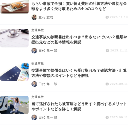
もらい事故で全損！買い替え費用の計算方法や適切な金
額をより多く受け取るための4つのコツなど
立花 志功
2025.11.13
交通事故
交通事故の診断書は出すべき？出さないでいい？種類や
提出先などの基本情報を解説
田代 隼一郎
2025.11.11
交通事故
交通事故で賠償金はいくら受け取れる？確認方法・計算
方法や増額のポイントなどを解説
田代 隼一郎
2025.09.11
交通事故
当て逃げされたら被害届はどう出す？提出するメリット
やポイントなどを詳しく解説
田代 隼一郎
2025.09.11