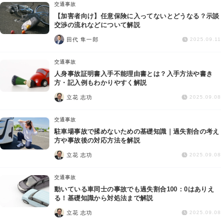
交通事故
【加害者向け】任意保険に入ってないとどうなる？示談
交渉の流れなどについて解説
田代 隼一郎
2025.09.11
交通事故
人身事故証明書入手不能理由書とは？入手方法や書き
方・記入例もわかりやすく解説
立花 志功
2025.09.08
交通事故
駐車場事故で揉めないための基礎知識｜過失割合の考え
方や事故後の対応方法を解説
立花 志功
2025.09.08
交通事故
動いている車同士の事故でも過失割合100：0はありえ
る！基礎知識から対処法まで解説
立花 志功
2025.09.08