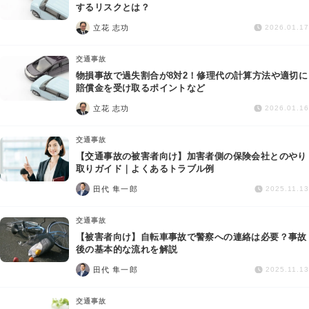
交通事故
するリスクとは？
立花 志功
2026.01.17
遺産相続
交通事故
物損事故で過失割合が8対2！修理代の計算方法や適切に
労働問題
賠償金を受け取るポイントなど
立花 志功
2026.01.16
債権回収
交通事故
IT・ネット
【交通事故の被害者向け】加害者側の保険会社とのやり
取りガイド｜よくあるトラブル例
田代 隼一郎
資金調達
2025.11.13
交通事故
企業法務
【被害者向け】自転車事故で警察への連絡は必要？事故
後の基本的な流れを解説
田代 隼一郎
2025.11.13
交通事故