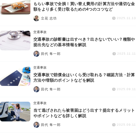
もらい事故で全損！買い替え費用の計算方法や適切な金
額をより多く受け取るための4つのコツなど
立花 志功
2025.11.13
交通事故
交通事故の診断書は出すべき？出さないでいい？種類や
提出先などの基本情報を解説
田代 隼一郎
2025.11.11
交通事故
交通事故で賠償金はいくら受け取れる？確認方法・計算
方法や増額のポイントなどを解説
田代 隼一郎
2025.09.11
交通事故
当て逃げされたら被害届はどう出す？提出するメリット
やポイントなどを詳しく解説
田代 隼一郎
2025.09.11