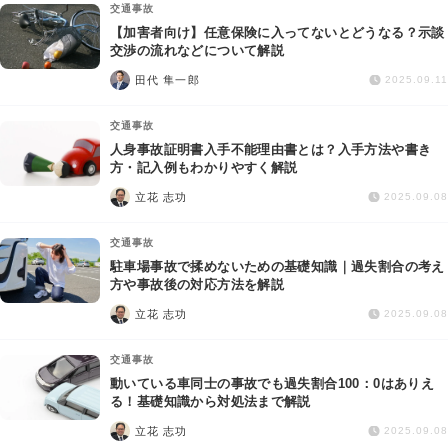
交通事故
【加害者向け】任意保険に入ってないとどうなる？示談
交渉の流れなどについて解説
田代 隼一郎
2025.09.11
交通事故
人身事故証明書入手不能理由書とは？入手方法や書き
方・記入例もわかりやすく解説
立花 志功
2025.09.08
交通事故
駐車場事故で揉めないための基礎知識｜過失割合の考え
方や事故後の対応方法を解説
立花 志功
2025.09.08
交通事故
動いている車同士の事故でも過失割合100：0はありえ
る！基礎知識から対処法まで解説
立花 志功
2025.09.08