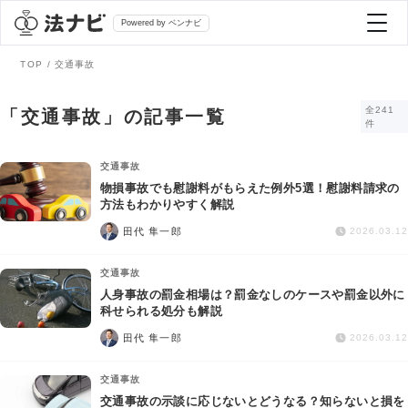
Powered by ベンナビ
TOP
交通事故
記事を探す
全241
「交通事故」の記事一覧
件
全て
弁護士を探す
交通事故
物損事故でも慰謝料がもらえた例外5選！慰謝料請求の
方法もわかりやすく解説
法律相談
おすすめ弁護士診断
田代 隼一郎
2026.03.12
刑事事件
交通事故
AI Search Premium
人身事故の罰金相場は？罰金なしのケースや罰金以外に
債務整理
科せられる処分も解説
田代 隼一郎
2026.03.12
掲載をご検討の弁護士の方へ
離婚問題
交通事故
交通事故の示談に応じないとどうなる？知らないと損を