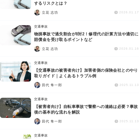
交通事故
するリスクとは？
立花 志功
2026.01.17
遺産相続
交通事故
物損事故で過失割合が8対2！修理代の計算方法や適切に
労働問題
賠償金を受け取るポイントなど
立花 志功
2026.01.16
債権回収
交通事故
IT・ネット
【交通事故の被害者向け】加害者側の保険会社とのやり
取りガイド｜よくあるトラブル例
田代 隼一郎
資金調達
2025.11.13
交通事故
企業法務
【被害者向け】自転車事故で警察への連絡は必要？事故
後の基本的な流れを解説
田代 隼一郎
2025.11.13
交通事故