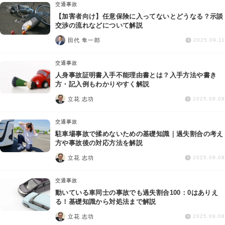
交通事故
【加害者向け】任意保険に入ってないとどうなる？示談
交渉の流れなどについて解説
田代 隼一郎
2025.09.11
交通事故
人身事故証明書入手不能理由書とは？入手方法や書き
方・記入例もわかりやすく解説
立花 志功
2025.09.08
交通事故
駐車場事故で揉めないための基礎知識｜過失割合の考え
方や事故後の対応方法を解説
立花 志功
2025.09.08
交通事故
動いている車同士の事故でも過失割合100：0はありえ
る！基礎知識から対処法まで解説
立花 志功
2025.09.08