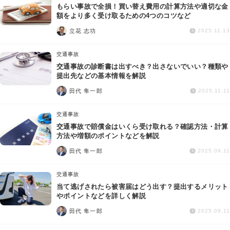
もらい事故で全損！買い替え費用の計算方法や適切な金
額をより多く受け取るための4つのコツなど
立花 志功
2025.11.13
交通事故
交通事故の診断書は出すべき？出さないでいい？種類や
提出先などの基本情報を解説
田代 隼一郎
2025.11.11
交通事故
交通事故で賠償金はいくら受け取れる？確認方法・計算
方法や増額のポイントなどを解説
田代 隼一郎
2025.09.11
交通事故
当て逃げされたら被害届はどう出す？提出するメリット
やポイントなどを詳しく解説
田代 隼一郎
2025.09.11