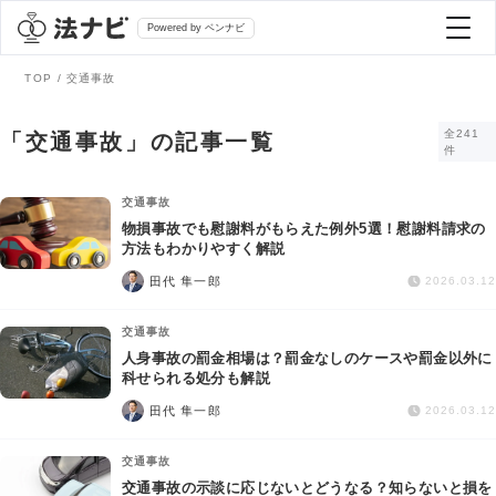
Powered by ベンナビ
TOP
交通事故
記事を探す
全241
「交通事故」の記事一覧
件
全て
弁護士を探す
交通事故
物損事故でも慰謝料がもらえた例外5選！慰謝料請求の
方法もわかりやすく解説
法律相談
おすすめ弁護士診断
田代 隼一郎
2026.03.12
刑事事件
交通事故
AI Search Premium
人身事故の罰金相場は？罰金なしのケースや罰金以外に
債務整理
科せられる処分も解説
田代 隼一郎
2026.03.12
掲載をご検討の弁護士の方へ
離婚問題
交通事故
交通事故の示談に応じないとどうなる？知らないと損を