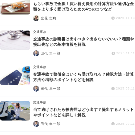
もらい事故で全損！買い替え費用の計算方法や適切な金
額をより多く受け取るための4つのコツなど
立花 志功
2025.11.13
交通事故
交通事故の診断書は出すべき？出さないでいい？種類や
提出先などの基本情報を解説
田代 隼一郎
2025.11.11
交通事故
交通事故で賠償金はいくら受け取れる？確認方法・計算
方法や増額のポイントなどを解説
田代 隼一郎
2025.09.11
交通事故
当て逃げされたら被害届はどう出す？提出するメリット
やポイントなどを詳しく解説
田代 隼一郎
2025.09.11