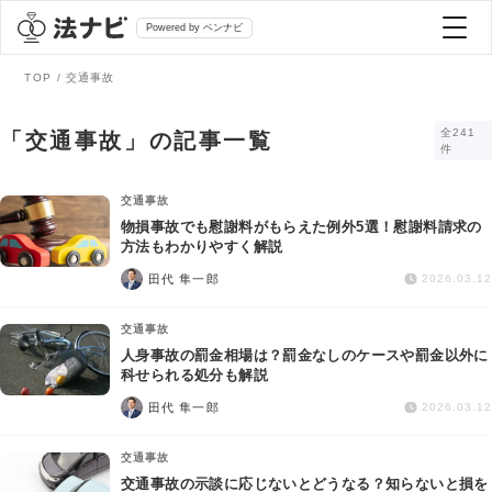
Powered by ベンナビ
TOP
交通事故
記事を探す
全241
「交通事故」の記事一覧
件
全て
弁護士を探す
交通事故
物損事故でも慰謝料がもらえた例外5選！慰謝料請求の
方法もわかりやすく解説
法律相談
おすすめ弁護士診断
田代 隼一郎
2026.03.12
刑事事件
交通事故
AI Search Premium
人身事故の罰金相場は？罰金なしのケースや罰金以外に
債務整理
科せられる処分も解説
田代 隼一郎
2026.03.12
掲載をご検討の弁護士の方へ
離婚問題
交通事故
交通事故の示談に応じないとどうなる？知らないと損を