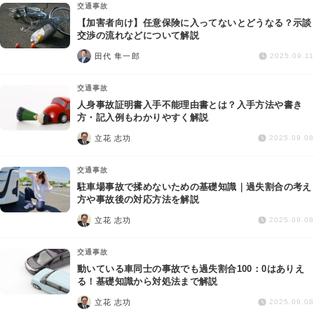
交通事故
【加害者向け】任意保険に入ってないとどうなる？示談
交渉の流れなどについて解説
田代 隼一郎
2025.09.11
交通事故
人身事故証明書入手不能理由書とは？入手方法や書き
方・記入例もわかりやすく解説
立花 志功
2025.09.08
交通事故
駐車場事故で揉めないための基礎知識｜過失割合の考え
方や事故後の対応方法を解説
立花 志功
2025.09.08
交通事故
動いている車同士の事故でも過失割合100：0はありえ
る！基礎知識から対処法まで解説
立花 志功
2025.09.08