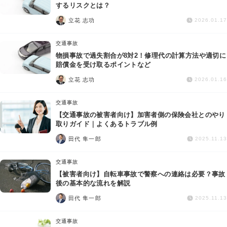
交通事故
するリスクとは？
立花 志功
2026.01.17
遺産相続
交通事故
物損事故で過失割合が8対2！修理代の計算方法や適切に
労働問題
賠償金を受け取るポイントなど
立花 志功
2026.01.16
債権回収
交通事故
IT・ネット
【交通事故の被害者向け】加害者側の保険会社とのやり
取りガイド｜よくあるトラブル例
田代 隼一郎
資金調達
2025.11.13
交通事故
企業法務
【被害者向け】自転車事故で警察への連絡は必要？事故
後の基本的な流れを解説
田代 隼一郎
2025.11.13
交通事故