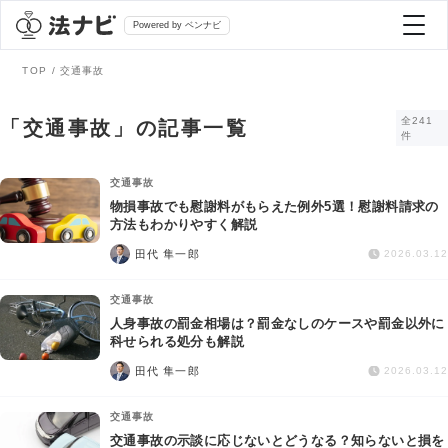
Powered by ベンナビ
TOP
交通事故
記事を探す
全241
「交通事故」の記事一覧
件
全て
弁護士を探す
交通事故
物損事故でも慰謝料がもらえた例外5選！慰謝料請求の
方法もわかりやすく解説
法律相談
おすすめ弁護士診断
田代 隼一郎
2026.03.12
刑事事件
交通事故
AI Search Premium
人身事故の罰金相場は？罰金なしのケースや罰金以外に
債務整理
科せられる処分も解説
田代 隼一郎
2026.03.12
掲載をご検討の弁護士の方へ
離婚問題
交通事故
交通事故の示談に応じないとどうなる？知らないと損を