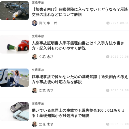
交通事故
【加害者向け】任意保険に入ってないとどうなる？示談
交渉の流れなどについて解説
田代 隼一郎
2025.09.11
交通事故
人身事故証明書入手不能理由書とは？入手方法や書き
方・記入例もわかりやすく解説
立花 志功
2025.09.08
交通事故
駐車場事故で揉めないための基礎知識｜過失割合の考え
方や事故後の対応方法を解説
立花 志功
2025.09.08
交通事故
動いている車同士の事故でも過失割合100：0はありえ
る！基礎知識から対処法まで解説
立花 志功
2025.09.08