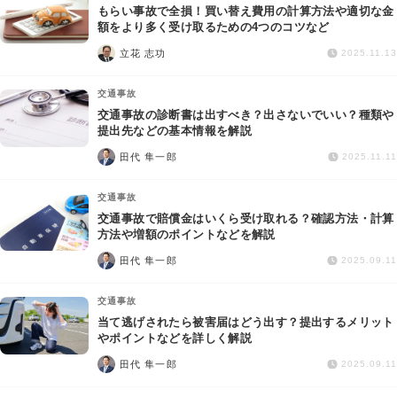
もらい事故で全損！買い替え費用の計算方法や適切な金
額をより多く受け取るための4つのコツなど
立花 志功
2025.11.13
交通事故
交通事故の診断書は出すべき？出さないでいい？種類や
提出先などの基本情報を解説
田代 隼一郎
2025.11.11
交通事故
交通事故で賠償金はいくら受け取れる？確認方法・計算
方法や増額のポイントなどを解説
田代 隼一郎
2025.09.11
交通事故
当て逃げされたら被害届はどう出す？提出するメリット
やポイントなどを詳しく解説
田代 隼一郎
2025.09.11