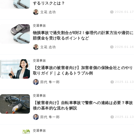
交通事故
するリスクとは？
立花 志功
2026.01.17
遺産相続
交通事故
物損事故で過失割合が8対2！修理代の計算方法や適切に
労働問題
賠償金を受け取るポイントなど
立花 志功
2026.01.16
債権回収
交通事故
IT・ネット
【交通事故の被害者向け】加害者側の保険会社とのやり
取りガイド｜よくあるトラブル例
田代 隼一郎
資金調達
2025.11.13
交通事故
企業法務
【被害者向け】自転車事故で警察への連絡は必要？事故
後の基本的な流れを解説
田代 隼一郎
2025.11.13
交通事故