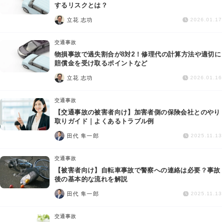
交通事故
するリスクとは？
立花 志功
2026.01.17
遺産相続
交通事故
物損事故で過失割合が8対2！修理代の計算方法や適切に
労働問題
賠償金を受け取るポイントなど
立花 志功
2026.01.16
債権回収
交通事故
IT・ネット
【交通事故の被害者向け】加害者側の保険会社とのやり
取りガイド｜よくあるトラブル例
田代 隼一郎
資金調達
2025.11.13
交通事故
企業法務
【被害者向け】自転車事故で警察への連絡は必要？事故
後の基本的な流れを解説
田代 隼一郎
2025.11.13
交通事故