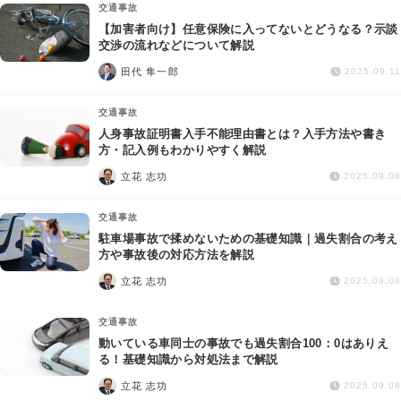
交通事故
【加害者向け】任意保険に入ってないとどうなる？示談
交渉の流れなどについて解説
田代 隼一郎
2025.09.11
交通事故
人身事故証明書入手不能理由書とは？入手方法や書き
方・記入例もわかりやすく解説
立花 志功
2025.09.08
交通事故
駐車場事故で揉めないための基礎知識｜過失割合の考え
方や事故後の対応方法を解説
立花 志功
2025.09.08
交通事故
動いている車同士の事故でも過失割合100：0はありえ
る！基礎知識から対処法まで解説
立花 志功
2025.09.08