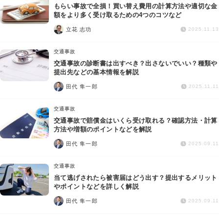
もらい事故で全損！買い替え費用の計算方法や適切な金
額をより多く受け取るための4つのコツなど
立花 志功
2025.11.13
交通事故
交通事故の診断書は出すべき？出さないでいい？種類や
提出先などの基本情報を解説
田代 隼一郎
2025.11.11
交通事故
交通事故で賠償金はいくら受け取れる？確認方法・計算
方法や増額のポイントなどを解説
田代 隼一郎
2025.09.11
交通事故
当て逃げされたら被害届はどう出す？提出するメリット
やポイントなどを詳しく解説
田代 隼一郎
2025.09.11