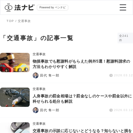
Powered by ベンナビ
TOP
交通事故
記事を探す
全241
「交通事故」の記事一覧
件
全て
弁護士を探す
交通事故
物損事故でも慰謝料がもらえた例外5選！慰謝料請求の
方法もわかりやすく解説
法律相談
おすすめ弁護士診断
田代 隼一郎
2026.03.12
刑事事件
交通事故
AI Search Premium
人身事故の罰金相場は？罰金なしのケースや罰金以外に
債務整理
科せられる処分も解説
田代 隼一郎
2026.03.12
掲載をご検討の弁護士の方へ
離婚問題
交通事故
交通事故の示談に応じないとどうなる？知らないと損を