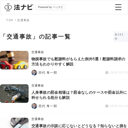
Powered by ベンナビ
TOP
交通事故
記事を探す
全241
「交通事故」の記事一覧
件
全て
弁護士を探す
交通事故
物損事故でも慰謝料がもらえた例外5選！慰謝料請求の
方法もわかりやすく解説
法律相談
おすすめ弁護士診断
田代 隼一郎
2026.03.12
刑事事件
交通事故
AI Search Premium
人身事故の罰金相場は？罰金なしのケースや罰金以外に
債務整理
科せられる処分も解説
田代 隼一郎
2026.03.12
掲載をご検討の弁護士の方へ
離婚問題
交通事故
交通事故の示談に応じないとどうなる？知らないと損を