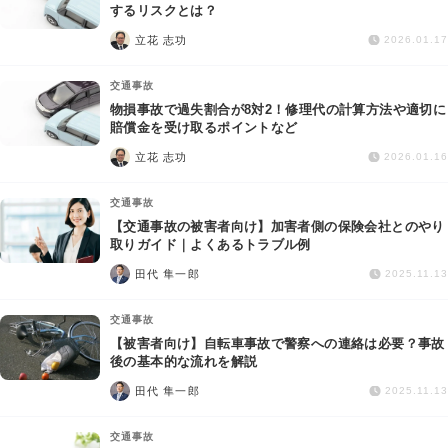
交通事故
するリスクとは？
立花 志功
2026.01.17
遺産相続
交通事故
物損事故で過失割合が8対2！修理代の計算方法や適切に
労働問題
賠償金を受け取るポイントなど
立花 志功
2026.01.16
債権回収
交通事故
IT・ネット
【交通事故の被害者向け】加害者側の保険会社とのやり
取りガイド｜よくあるトラブル例
田代 隼一郎
資金調達
2025.11.13
交通事故
企業法務
【被害者向け】自転車事故で警察への連絡は必要？事故
後の基本的な流れを解説
田代 隼一郎
2025.11.13
交通事故