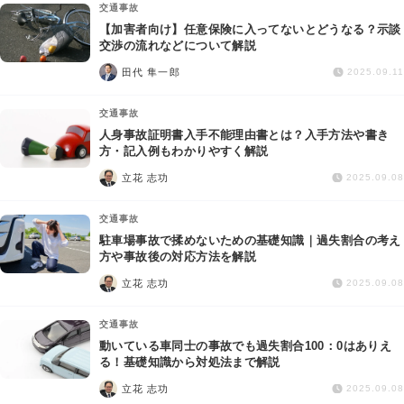
交通事故
【加害者向け】任意保険に入ってないとどうなる？示談
交渉の流れなどについて解説
田代 隼一郎
2025.09.11
交通事故
人身事故証明書入手不能理由書とは？入手方法や書き
方・記入例もわかりやすく解説
立花 志功
2025.09.08
交通事故
駐車場事故で揉めないための基礎知識｜過失割合の考え
方や事故後の対応方法を解説
立花 志功
2025.09.08
交通事故
動いている車同士の事故でも過失割合100：0はありえ
る！基礎知識から対処法まで解説
立花 志功
2025.09.08