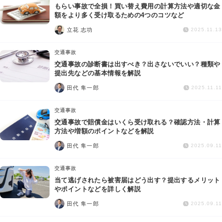
もらい事故で全損！買い替え費用の計算方法や適切な金
額をより多く受け取るための4つのコツなど
立花 志功
2025.11.13
交通事故
交通事故の診断書は出すべき？出さないでいい？種類や
提出先などの基本情報を解説
田代 隼一郎
2025.11.11
交通事故
交通事故で賠償金はいくら受け取れる？確認方法・計算
方法や増額のポイントなどを解説
田代 隼一郎
2025.09.11
交通事故
当て逃げされたら被害届はどう出す？提出するメリット
やポイントなどを詳しく解説
田代 隼一郎
2025.09.11