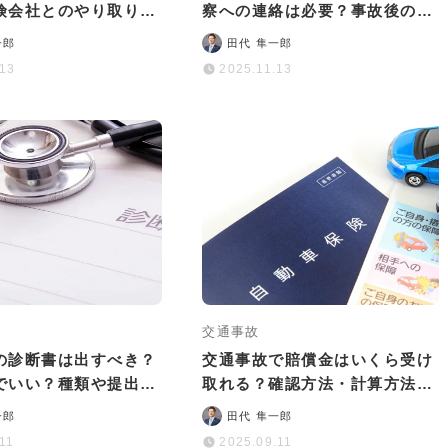
険会社とのやり取りガ
察への連絡は必要？事故後の基
くあるトラブル例
本的な流れを解説
一郎
田代 隼一郎
.13
2025.11.13
交通事故
の診断書は出すべき？
交通事故で賠償金はいくら受け
でいい？種類や提出先
取れる？確認方法・計算方法や
本情報を解説
増額のポイントなどを解説
一郎
田代 隼一郎
.11
2025.09.11