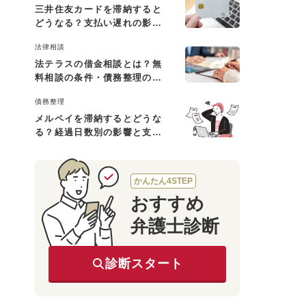
三井住友カードを滞納すると
どうなる？支払い遅れの影響
と対処法
法律相談
法テラスの借金相談とは？無
料相談の条件・債務整理の費
用・利用の流れを解説
債務整理
メルペイを滞納するとどうな
る？経過日数別の影響と支払
えないときの対処法
かんたん4STEP
おすすめ
弁護士診断
診断スタート