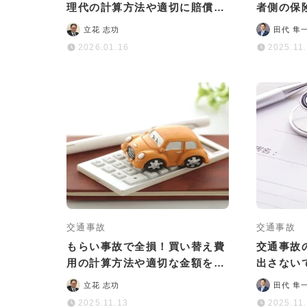
理代の計算方法や適切に賠償金
者側の保
を受け取るポイントなど
イド｜よ
立花 志功
田代 隼
2026.01.16
2025.11
交通事故
交通事故
もらい事故で全損！買い替え費
交通事故
用の計算方法や適切な金額をよ
出さない
り多く受け取るための4つのコ
などの基
立花 志功
田代 隼
ツなど
2025.11.13
2025.11