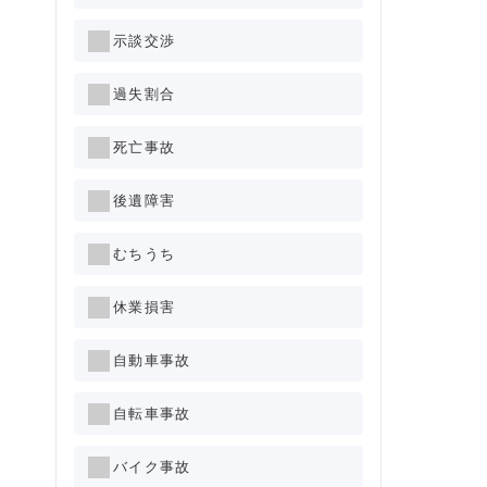
示談交渉
過失割合
死亡事故
後遺障害
むちうち
休業損害
自動車事故
自転車事故
バイク事故