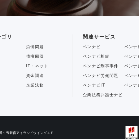
テゴリ
関連サービス
労働問題
ベンナビ
ベンナ
債権回収
ベンナビ相続
ベンナ
IT・ネット
ベンナビ刑事事件
ベンナ
資金調達
ベンナビ労働問題
ベンナ
企業法務
ベンナビIT
ベンナ
企業法務弁護士ナビ
目３番１号新宿アイランドウイング４Ｆ