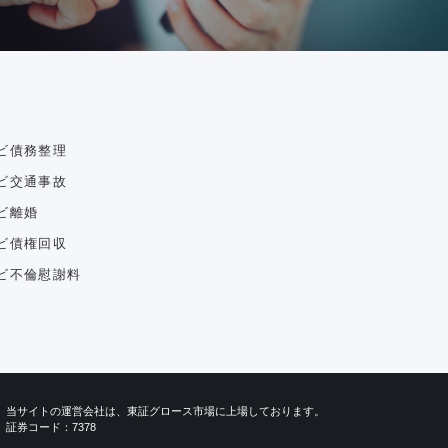
ビ債務整理
ビ交通事故
ビ離婚
ビ債権回収
ビ不倫慰謝料
当サイトの運営会社は、東証グロース市場に上場しております。
証券コード：7378