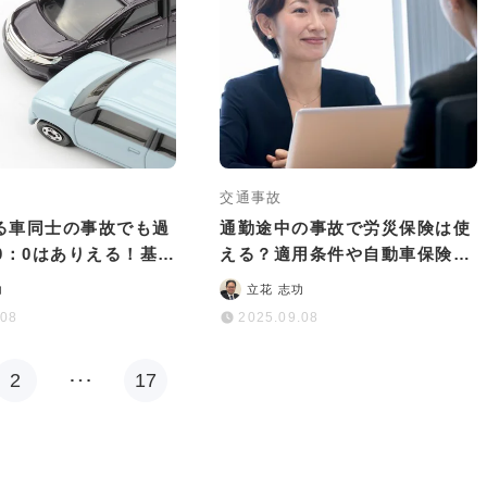
交通事故
る車同士の事故でも過
通勤途中の事故で労災保険は使
0：0はありえる！基礎
える？適用条件や自動車保険と
対処法まで解説
の使い分けを解説
功
立花 志功
.08
2025.09.08
2
…
17