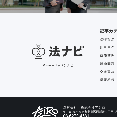
記事カ
法律相談
刑事事件
債務整理
離婚問題
Powered by ベンナビ
交通事故
遺産相続
運営会社：株式会社アシロ
〒160-0023 東京都新宿区西新宿６丁
03-6279-4581