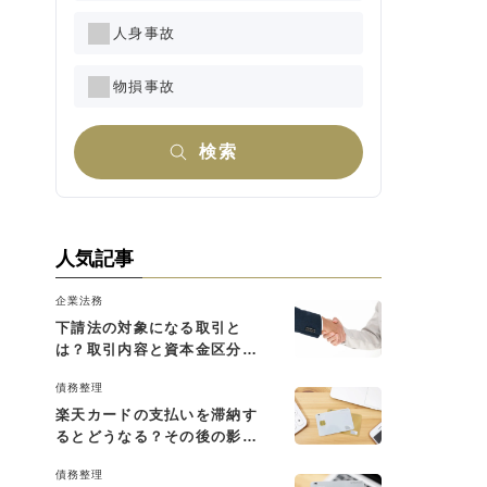
人身事故
物損事故
検索
人気記事
企業法務
下請法の対象になる取引と
は？取引内容と資本金区分に
よる判断基準を解説
債務整理
楽天カードの支払いを滞納す
るとどうなる？その後の影響
と払えない場合の対処法
債務整理