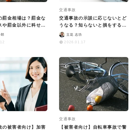
交通事故
の罰金相場は？罰金な
交通事故の示談に応じないとど
スや罰金以外に科せら
うなる？知らないと損をするリ
も解説
スクとは？
一郎
立花 志功
.12
2026.01.17
交通事故
故の被害者向け】加害
【被害者向け】自転車事故で警