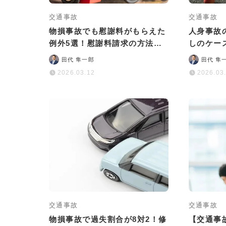
交通事故
交通事故
物損事故でも慰謝料がもらえた
人身事故
例外5選！慰謝料請求の方法も
しのケー
わかりやすく解説
れる処分
田代 隼一郎
田代 隼
2026.03.12
2026.03
交通事故
交通事故
物損事故で過失割合が8対2！修
【交通事