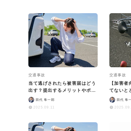
交通事故
交通事故
当て逃げされたら被害届はどう
【加害者
出す？提出するメリットやポイ
てないと
ントなどを詳しく解説
流れなど
田代 隼一郎
田代 隼
2025.09.11
2025.09