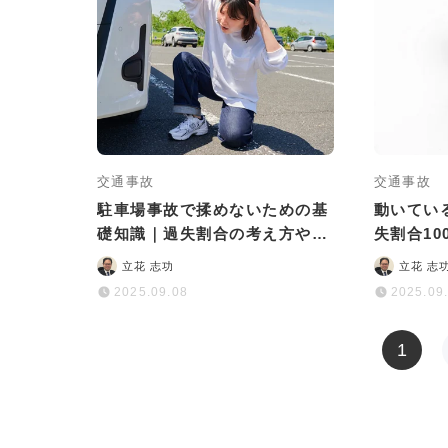
交通事故
交通事故
駐車場事故で揉めないための基
動いてい
礎知識｜過失割合の考え方や事
失割合10
故後の対応方法を解説
知識から
立花 志功
立花 志
2025.09.08
2025.09
1