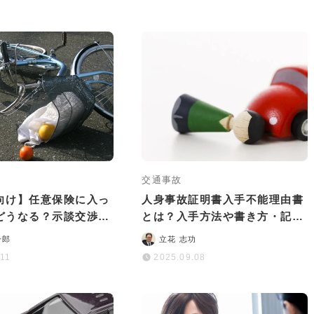
交通事故
向け】任意保険に入っ
人身事故証明書入手不能理由書
どうなる？示談交渉の
とは？入手方法や書き方・記入
について解説
例もわかりやすく解説
一郎
立花 志功
.11
2025.09.08