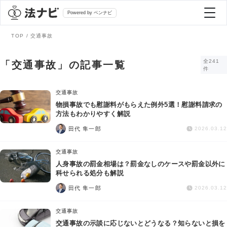
Powered by ベンナビ
TOP
交通事故
記事を探す
全241
「交通事故」の記事一覧
件
全て
弁護士を探す
交通事故
物損事故でも慰謝料がもらえた例外5選！慰謝料請求の
方法もわかりやすく解説
法律相談
おすすめ弁護士診断
田代 隼一郎
2026.03.12
刑事事件
交通事故
AI Search Premium
人身事故の罰金相場は？罰金なしのケースや罰金以外に
債務整理
科せられる処分も解説
田代 隼一郎
2026.03.12
掲載をご検討の弁護士の方へ
離婚問題
交通事故
交通事故の示談に応じないとどうなる？知らないと損を