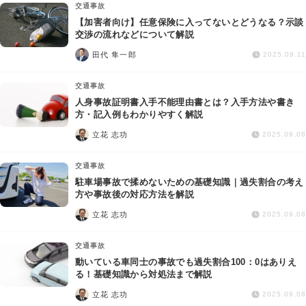
交通事故
【加害者向け】任意保険に入ってないとどうなる？示談
交渉の流れなどについて解説
田代 隼一郎
2025.09.11
交通事故
人身事故証明書入手不能理由書とは？入手方法や書き
方・記入例もわかりやすく解説
立花 志功
2025.09.08
交通事故
駐車場事故で揉めないための基礎知識｜過失割合の考え
方や事故後の対応方法を解説
立花 志功
2025.09.08
交通事故
動いている車同士の事故でも過失割合100：0はありえ
る！基礎知識から対処法まで解説
立花 志功
2025.09.08