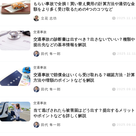
もらい事故で全損！買い替え費用の計算方法や適切な金
額をより多く受け取るための4つのコツなど
立花 志功
2025.11.13
交通事故
交通事故の診断書は出すべき？出さないでいい？種類や
提出先などの基本情報を解説
田代 隼一郎
2025.11.11
交通事故
交通事故で賠償金はいくら受け取れる？確認方法・計算
方法や増額のポイントなどを解説
田代 隼一郎
2025.09.11
交通事故
当て逃げされたら被害届はどう出す？提出するメリット
やポイントなどを詳しく解説
田代 隼一郎
2025.09.11