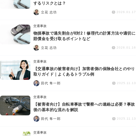
交通事故
するリスクとは？
立花 志功
2026.01.17
遺産相続
交通事故
物損事故で過失割合が8対2！修理代の計算方法や適切に
労働問題
賠償金を受け取るポイントなど
立花 志功
2026.01.16
債権回収
交通事故
IT・ネット
【交通事故の被害者向け】加害者側の保険会社とのやり
取りガイド｜よくあるトラブル例
田代 隼一郎
資金調達
2025.11.13
交通事故
企業法務
【被害者向け】自転車事故で警察への連絡は必要？事故
後の基本的な流れを解説
田代 隼一郎
2025.11.13
交通事故