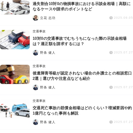
過失割合10対0の物損事故における示談金相場｜高額に
なるケースや請求のポイントなど
立花 志功
2025.09.05
交通事故
10対0の交通事故でむちうちになった際の示談金相場
は？適正額を請求するには？
野条 健人
2025.07.27
交通事故
後遺障害等級が認定されない場合の弁護士との相談窓口
2選｜選び方や注意点なども紹介
野条 健人
2025.07.27
交通事故
交通死亡事故の賠償金相場はどのくらい？増減要因や約
1億円となった事例も解説
野条 健人
2025.07.27