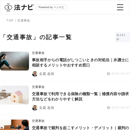
Powered by ベンナビ
TOP
交通事故
記事を探す
全241
「交通事故」の記事一覧
件
全て
弁護士を探す
交通事故
事故相手からの電話がしつこいときの対処法｜弁護士に
相談するメリットやおすすめ窓口
法律相談
おすすめ弁護士診断
立花 志功
2025.09.07
刑事事件
交通事故
AI Search Premium
交通事故で利用できる保険の種類一覧｜補償内容や請求
債務整理
方法などをわかりやすく解説
立花 志功
2025.09.07
掲載をご検討の弁護士の方へ
離婚問題
交通事故
交通事故で裁判を起こすメリット・デメリット｜裁判の