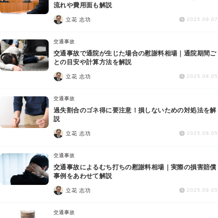
交通事故
流れや費用面も解説
立花 志功
2025.09.07
遺産相続
交通事故
交通事故で通院が生じた場合の慰謝料相場｜通院期間ご
労働問題
との目安や計算方法を解説
立花 志功
2025.09.05
債権回収
交通事故
IT・ネット
過失割合のゴネ得に要注意！損しないための対処法を解
説
立花 志功
資金調達
2025.09.05
交通事故
企業法務
交通事故によるむち打ちの慰謝料相場｜実際の損害賠償
事例をあわせて解説
立花 志功
2025.09.05
交通事故