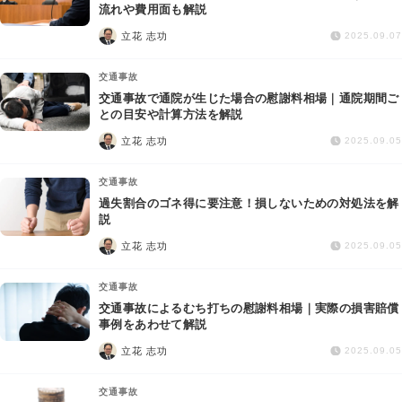
交通事故
流れや費用面も解説
立花 志功
2025.09.07
遺産相続
交通事故
交通事故で通院が生じた場合の慰謝料相場｜通院期間ご
労働問題
との目安や計算方法を解説
立花 志功
2025.09.05
債権回収
交通事故
IT・ネット
過失割合のゴネ得に要注意！損しないための対処法を解
説
立花 志功
資金調達
2025.09.05
交通事故
企業法務
交通事故によるむち打ちの慰謝料相場｜実際の損害賠償
事例をあわせて解説
立花 志功
2025.09.05
交通事故