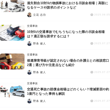
過失割合10対0の物損事故における示談金相場｜高額に
なるケースや請求のポイントなど
立花 志功
2025.09.05
交通事故
10対0の交通事故でむちうちになった際の示談金相場
は？適正額を請求するには？
野条 健人
2025.07.27
交通事故
後遺障害等級が認定されない場合の弁護士との相談窓口
2選｜選び方や注意点なども紹介
野条 健人
2025.07.27
交通事故
交通死亡事故の賠償金相場はどのくらい？増減要因や約
1億円となった事例も解説
野条 健人
2025.07.27