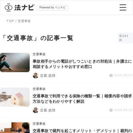
Powered by ベンナビ
TOP
交通事故
記事を探す
全241
「交通事故」の記事一覧
件
全て
弁護士を探す
交通事故
事故相手からの電話がしつこいときの対処法｜弁護士に
相談するメリットやおすすめ窓口
法律相談
おすすめ弁護士診断
立花 志功
2025.09.07
刑事事件
交通事故
AI Search Premium
交通事故で利用できる保険の種類一覧｜補償内容や請求
債務整理
方法などをわかりやすく解説
立花 志功
2025.09.07
掲載をご検討の弁護士の方へ
離婚問題
交通事故
交通事故で裁判を起こすメリット・デメリット｜裁判の