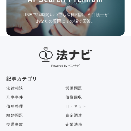
LINEで24時間いつでも法律相談。AI弁護士が
あなたの質問にその場で回答。
Powered by ベンナビ
記事カテゴリ
法律相談
労働問題
刑事事件
債権回収
債務整理
IT・ネット
離婚問題
資金調達
交通事故
企業法務