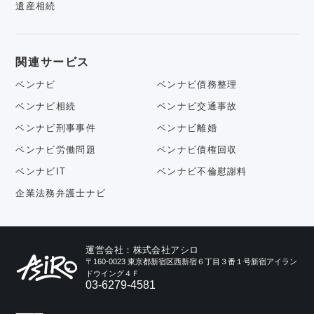
遺産相続
関連サービス
ベンナビ
ベンナビ債務整理
ベンナビ相続
ベンナビ交通事故
ベンナビ刑事事件
ベンナビ離婚
ベンナビ労働問題
ベンナビ債権回収
ベンナビIT
ベンナビ不倫慰謝料
企業法務弁護士ナビ
運営会社：株式会社アシロ
〒160-0023 東京都新宿区西新宿６丁目３番１号新宿アイラン
ドウイング４Ｆ
03-6279-4581