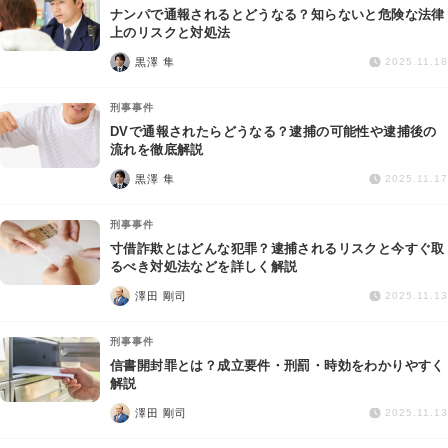
ナンパで通報されるとどうなる？知らないと危険な法律
上のリスクと対処法
黒澤 隼
2025.11.18
刑事事件
DVで通報されたらどうなる？逮捕の可能性や逮捕後の
流れを徹底解説
黒澤 隼
2025.11.17
刑事事件
寸借詐欺とはどんな犯罪？逮捕されるリスクと今すぐ取
るべき対処法などを詳しく解説
澤田 剛司
2025.11.13
刑事事件
信書開封罪とは？成立要件・刑罰・時効をわかりやすく
解説
澤田 剛司
2025.11.13