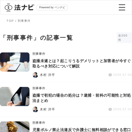
Powered by ベンナビ
TOP
刑事事件
記事を探す
全200
「刑事事件」の記事一覧
件
全て
弁護士を探す
刑事事件
盗撮未遂とは？起こりうるデメリットと加害者が今すぐ
取るべき対応について解説
法律相談
おすすめ弁護士診断
木村 洋平
2026.07.03
刑事事件
刑事事件
AI Search Premium
盗撮で初犯の場合の処分は？逮捕・前科の可能性と対処
債務整理
法まとめ
木村 洋平
2026.07.03
掲載をご検討の弁護士の方へ
離婚問題
刑事事件
児童ポルノ禁止法違反で弁護士に無料相談ができる窓口