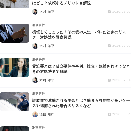
交通事故
はどこ？依頼するメリットも解説
木村 洋平
2026.07.03
遺産相続
刑事事件
横領してしまった！その後の人生・バレたときのリス
労働問題
ク・対処法を徹底解説
木村 洋平
2026.07.03
債権回収
刑事事件
IT・ネット
脅迫罪とは？成立要件や事例、捜査・逮捕されそうなと
きの対処法まで解説
木村 洋平
資金調達
2026.07.03
刑事事件
企業法務
詐欺罪で逮捕される場合とは？捕まる可能性が高いケー
スや逮捕された場合のリスクなど
澤田 剛司
2026.05.01
刑事事件