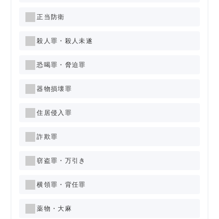
正当防衛
殺人罪・殺人未遂
恐喝罪・脅迫罪
器物損壊罪
住居侵入罪
詐欺罪
窃盗罪・万引き
横領罪・背任罪
薬物・大麻