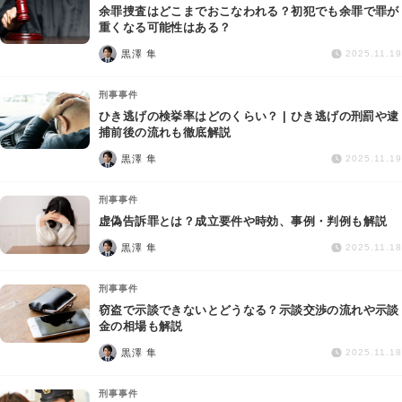
余罪捜査はどこまでおこなわれる？初犯でも余罪で罪が
重くなる可能性はある？
黒澤 隼
2025.11.19
刑事事件
ひき逃げの検挙率はどのくらい？ | ひき逃げの刑罰や逮
捕前後の流れも徹底解説
黒澤 隼
2025.11.19
刑事事件
虚偽告訴罪とは？成立要件や時効、事例・判例も解説
黒澤 隼
2025.11.18
刑事事件
窃盗で示談できないとどうなる？示談交渉の流れや示談
金の相場も解説
黒澤 隼
2025.11.18
刑事事件