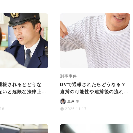
刑事事件
通報されるとどうな
DVで通報されたらどうなる？
ないと危険な法律上の
逮捕の可能性や逮捕後の流れを
対処法
徹底解説
黒澤 隼
.18
2025.11.17