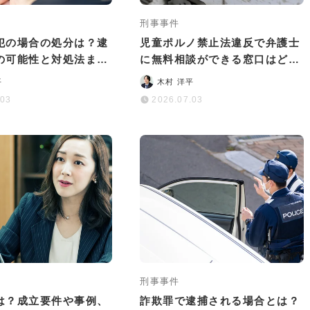
刑事事件
犯の場合の処分は？逮
児童ポルノ禁止法違反で弁護士
の可能性と対処法まと
に無料相談ができる窓口はど
こ？依頼するメリットも解説
平
木村 洋平
.03
2026.07.03
刑事事件
は？成立要件や事例、
詐欺罪で逮捕される場合とは？