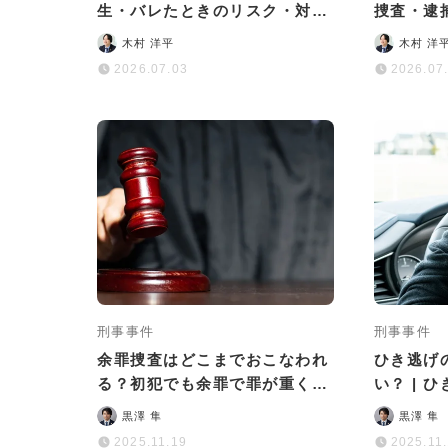
生・バレたときのリスク・対処
捜査・逮
法を徹底解説
処法まで
木村 洋平
木村 洋
2026.07.03
2026.07
刑事事件
刑事事件
余罪捜査はどこまでおこなわれ
ひき逃げ
る？初犯でも余罪で罪が重くな
い？ | 
る可能性はある？
後の流れ
黒澤 隼
黒澤 隼
2025.11.19
2025.11