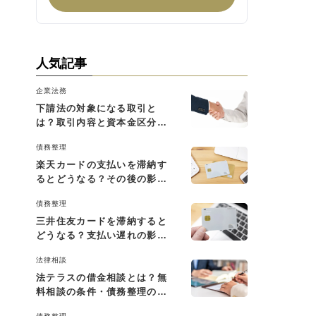
人気記事
企業法務
下請法の対象になる取引と
は？取引内容と資本金区分に
よる判断基準を解説
債務整理
楽天カードの支払いを滞納す
るとどうなる？その後の影響
と払えない場合の対処法
債務整理
三井住友カードを滞納すると
どうなる？支払い遅れの影響
と対処法
法律相談
法テラスの借金相談とは？無
料相談の条件・債務整理の費
用・利用の流れを解説