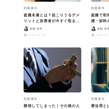
刑事事件
刑事事件
盗撮未遂とは？起こりうるデメ
盗撮で初
リットと加害者が今すぐ取るべ
捕・前科
き対応について解説
め
木村 洋平
木村 洋
2026.07.03
2026.07
刑事事件
刑事事件
横領してしまった！その後の人
脅迫罪と