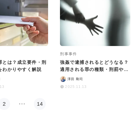
刑事事件
罪とは？成立要件・刑
強姦で逮捕されるとどうなる？
をわかりやすく解説
適用される罪の種類・刑罰や逮
捕後の流れを解説
司
澤田 剛司
.13
2025.11.13
2
…
14