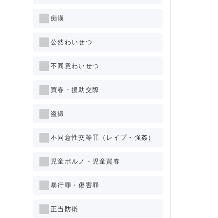
痴漢
公然わいせつ
不同意わいせつ
買春・援助交際
盗撮
不同意性交等罪（レイプ・強姦）
児童ポルノ・児童買春
暴行罪・傷害罪
正当防衛