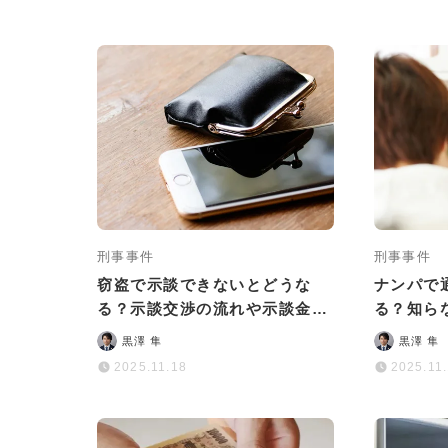
刑事事件
刑事事件
窃盗で示談できないとどうな
ナンパで
る？示談交渉の流れや示談金の
る？知ら
相場も解説
リスクと
黒澤 隼
黒澤 隼
2025.11.18
2025.11