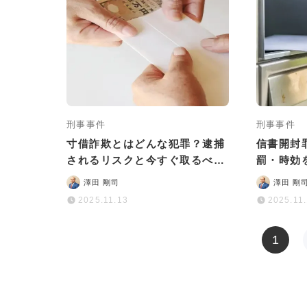
刑事事件
刑事事件
寸借詐欺とはどんな犯罪？逮捕
信書開封
されるリスクと今すぐ取るべき
罰・時効
対処法などを詳しく解説
澤田 剛司
澤田 剛
2025.11.13
2025.11
1