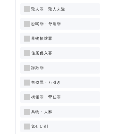
殺人罪・殺人未遂
恐喝罪・脅迫罪
器物損壊罪
住居侵入罪
詐欺罪
窃盗罪・万引き
横領罪・背任罪
薬物・大麻
覚せい剤