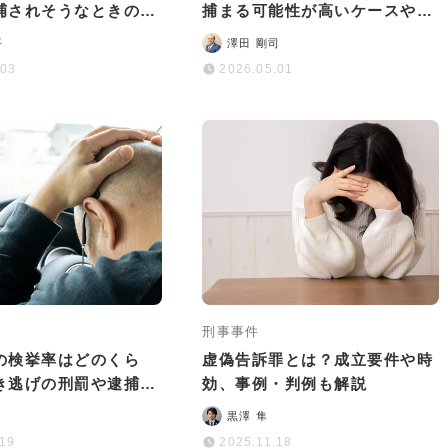
捕されそうなときの対
捕まる可能性が高いケースや逮
解説
捕された場合のリスクなど
平
澤田 剛司
.03
2026.05.01
刑事事件
の検挙率はどのくら
虚偽告訴罪とは？成立要件や時
ひき逃げの刑罰や逮捕前
効、事例・判例も解説
も徹底解説
黒澤 隼
.19
2025.11.18