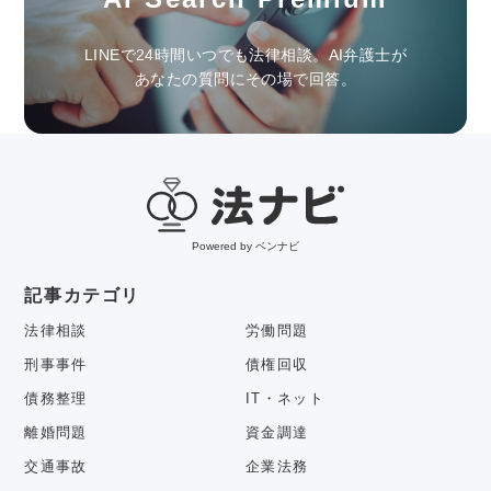
LINEで24時間いつでも法律相談。AI弁護士が
あなたの質問にその場で回答。
Powered by ベンナビ
記事カテゴリ
法律相談
労働問題
刑事事件
債権回収
債務整理
IT・ネット
離婚問題
資金調達
交通事故
企業法務