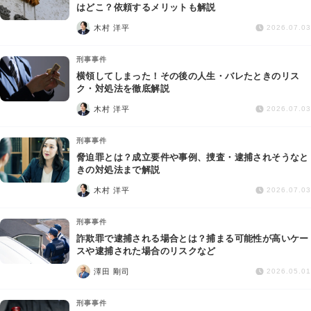
交通事故
はどこ？依頼するメリットも解説
木村 洋平
2026.07.03
遺産相続
刑事事件
横領してしまった！その後の人生・バレたときのリス
労働問題
ク・対処法を徹底解説
木村 洋平
2026.07.03
債権回収
刑事事件
IT・ネット
脅迫罪とは？成立要件や事例、捜査・逮捕されそうなと
きの対処法まで解説
木村 洋平
資金調達
2026.07.03
刑事事件
企業法務
詐欺罪で逮捕される場合とは？捕まる可能性が高いケー
スや逮捕された場合のリスクなど
澤田 剛司
2026.05.01
刑事事件