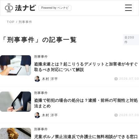
Powered by ベンナビ
TOP
刑事事件
記事を探す
全200
「刑事事件」の記事一覧
件
全て
弁護士を探す
刑事事件
盗撮未遂とは？起こりうるデメリットと加害者が今すぐ
取るべき対応について解説
法律相談
おすすめ弁護士診断
木村 洋平
2026.07.03
刑事事件
刑事事件
AI Search Premium
盗撮で初犯の場合の処分は？逮捕・前科の可能性と対処
債務整理
法まとめ
木村 洋平
2026.07.03
掲載をご検討の弁護士の方へ
離婚問題
刑事事件
児童ポルノ禁止法違反で弁護士に無料相談ができる窓口