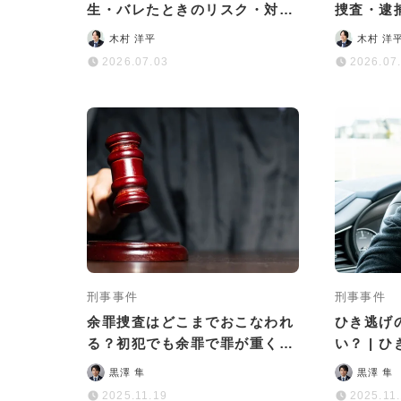
生・バレたときのリスク・対処
捜査・逮
法を徹底解説
処法まで
木村 洋平
木村 洋
2026.07.03
2026.07
刑事事件
刑事事件
余罪捜査はどこまでおこなわれ
ひき逃げ
る？初犯でも余罪で罪が重くな
い？ | 
る可能性はある？
後の流れ
黒澤 隼
黒澤 隼
2025.11.19
2025.11