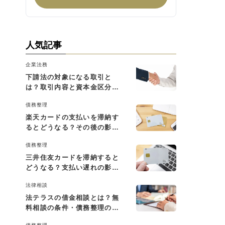
人気記事
企業法務
下請法の対象になる取引と
は？取引内容と資本金区分に
よる判断基準を解説
債務整理
楽天カードの支払いを滞納す
るとどうなる？その後の影響
と払えない場合の対処法
債務整理
三井住友カードを滞納すると
どうなる？支払い遅れの影響
と対処法
法律相談
法テラスの借金相談とは？無
料相談の条件・債務整理の費
用・利用の流れを解説