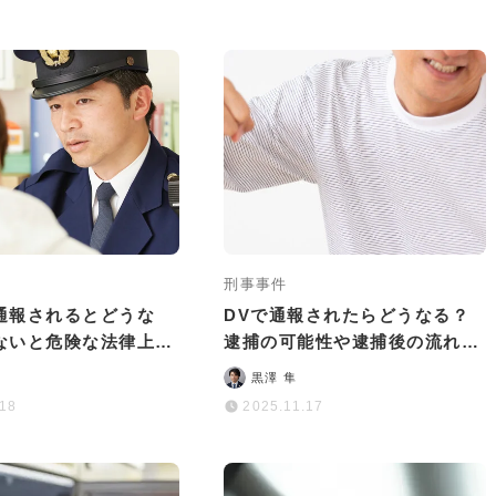
刑事事件
通報されるとどうな
DVで通報されたらどうなる？
ないと危険な法律上の
逮捕の可能性や逮捕後の流れを
対処法
徹底解説
黒澤 隼
.18
2025.11.17