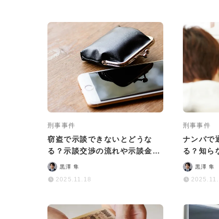
刑事事件
刑事事件
窃盗で示談できないとどうな
ナンパで
る？示談交渉の流れや示談金の
る？知ら
相場も解説
リスクと
黒澤 隼
黒澤 隼
2025.11.18
2025.11