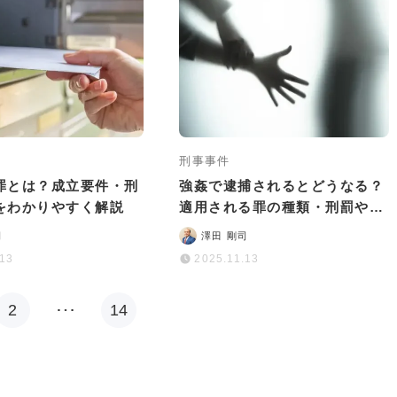
刑事事件
罪とは？成立要件・刑
強姦で逮捕されるとどうなる？
をわかりやすく解説
適用される罪の種類・刑罰や逮
捕後の流れを解説
司
澤田 剛司
.13
2025.11.13
2
…
14