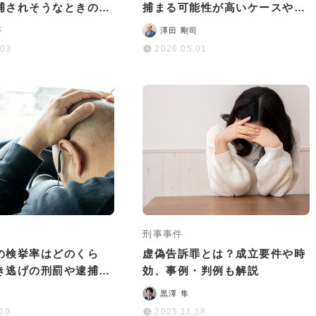
捕されそうなときの対
捕まる可能性が高いケースや逮
解説
捕された場合のリスクなど
平
澤田 剛司
.03
2026.05.01
刑事事件
の検挙率はどのくら
虚偽告訴罪とは？成立要件や時
ひき逃げの刑罰や逮捕前
効、事例・判例も解説
も徹底解説
黒澤 隼
.19
2025.11.18