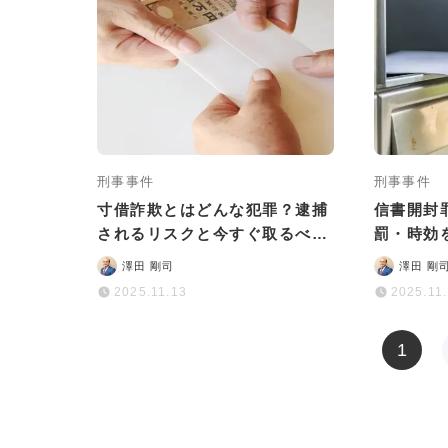
刑事事件
刑事事件
寸借詐欺とはどんな犯罪？逮捕
信書開封
されるリスクと今すぐ取るべき
罰・時効
対処法などを詳しく解説
澤田 剛司
澤田 剛
2025.11.13
2025.11
1