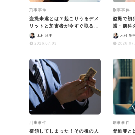
刑事事件
刑事事件
盗撮未遂とは？起こりうるデメ
盗撮で初
リットと加害者が今すぐ取るべ
捕・前科
き対応について解説
め
木村 洋平
木村 洋
2026.07.03
2026.07
刑事事件
刑事事件
横領してしまった！その後の人
脅迫罪と