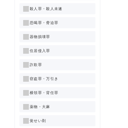
殺人罪・殺人未遂
恐喝罪・脅迫罪
器物損壊罪
住居侵入罪
詐欺罪
窃盗罪・万引き
横領罪・背任罪
薬物・大麻
覚せい剤