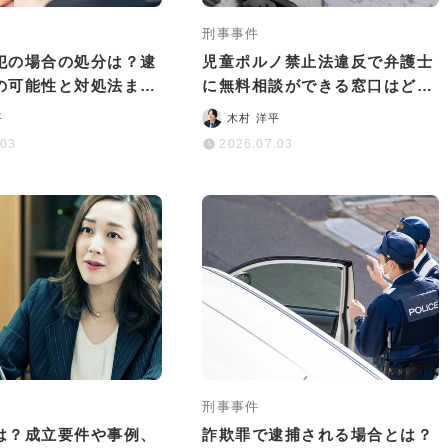
刑事事件
犯の場合の処分は？逮
児童ポルノ禁止法違反で弁護士
の可能性と対処法まと
に無料相談ができる窓口はど
こ？依頼するメリットも解説
平
木村 洋平
.03
2026.07.03
刑事事件
は？成立要件や事例、
詐欺罪で逮捕される場合とは？