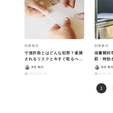
刑事事件
刑事事件
寸借詐欺とはどんな犯罪？逮捕
信書開封
されるリスクと今すぐ取るべき
罰・時効
対処法などを詳しく解説
澤田 剛司
澤田 剛
2025.11.13
2025.11
1