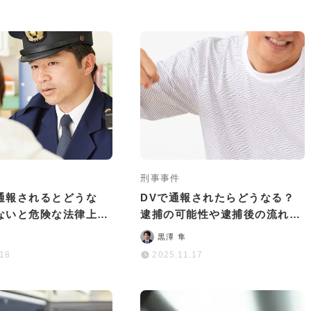
刑事事件
通報されるとどうな
DVで通報されたらどうなる？
ないと危険な法律上の
逮捕の可能性や逮捕後の流れを
対処法
徹底解説
黒澤 隼
.18
2025.11.17