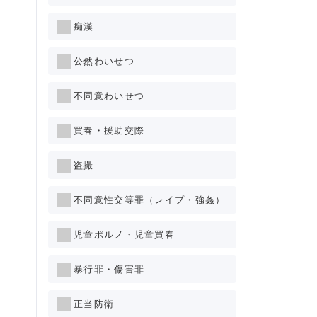
痴漢
公然わいせつ
不同意わいせつ
買春・援助交際
盗撮
不同意性交等罪（レイプ・強姦）
児童ポルノ・児童買春
暴行罪・傷害罪
正当防衛