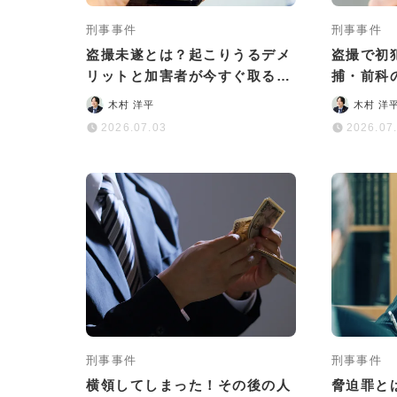
刑事事件
刑事事件
盗撮未遂とは？起こりうるデメ
盗撮で初
リットと加害者が今すぐ取るべ
捕・前科
き対応について解説
め
木村 洋平
木村 洋
2026.07.03
2026.07
刑事事件
刑事事件
横領してしまった！その後の人
脅迫罪と