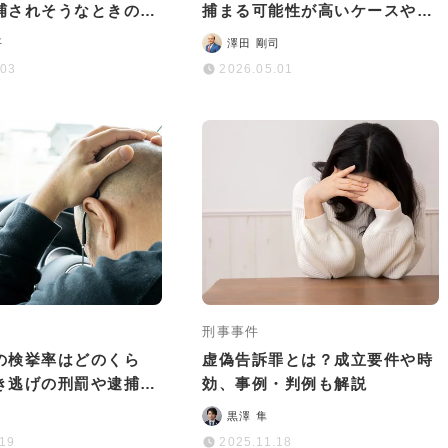
捕されそうなときの対
捕まる可能性が高いケースや逮
解説
捕された場合のリスクなど
平
澤田 剛司
.03
2026.05.01
刑事事件
の検挙率はどのくら
虚偽告訴罪とは？成立要件や時
ひき逃げの刑罰や逮捕前
効、事例・判例も解説
も徹底解説
黒澤 隼
.19
2025.11.18