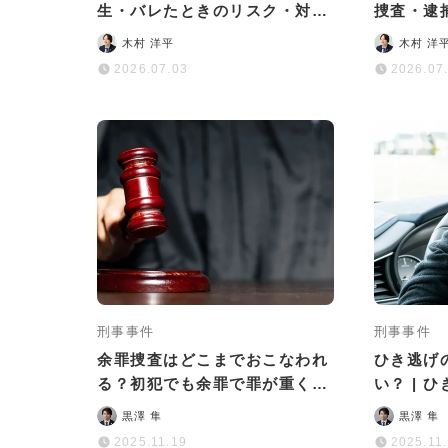
生・バレたときのリスク・対処
捜査・逮
法を徹底解説
処法まで
木村 洋平
木村 洋
2026.07.03
2026.07
刑事事件
刑事事件
余罪捜査はどこまでおこなわれ
ひき逃げ
る？初犯でも余罪で罪が重くな
い？ | 
る可能性はある？
後の流れ
黒澤 隼
黒澤 隼
2025.11.19
2025.11