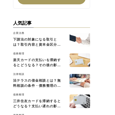
人気記事
企業法務
下請法の対象になる取引と
は？取引内容と資本金区分に
よる判断基準を解説
債務整理
楽天カードの支払いを滞納す
るとどうなる？その後の影響
と払えない場合の対処法
法律相談
法テラスの借金相談とは？無
料相談の条件・債務整理の費
用・利用の流れを解説
債務整理
三井住友カードを滞納すると
どうなる？支払い遅れの影響
と対処法