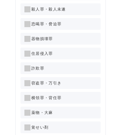
殺人罪・殺人未遂
恐喝罪・脅迫罪
器物損壊罪
住居侵入罪
詐欺罪
窃盗罪・万引き
横領罪・背任罪
薬物・大麻
覚せい剤