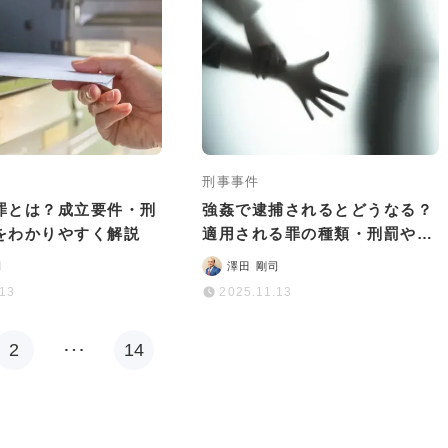
刑事事件
罪とは？成立要件・刑
強姦で逮捕されるとどうなる？
をわかりやすく解説
適用される罪の種類・刑罰や逮
捕後の流れを解説
司
澤田 剛司
.13
2025.11.13
2
…
14