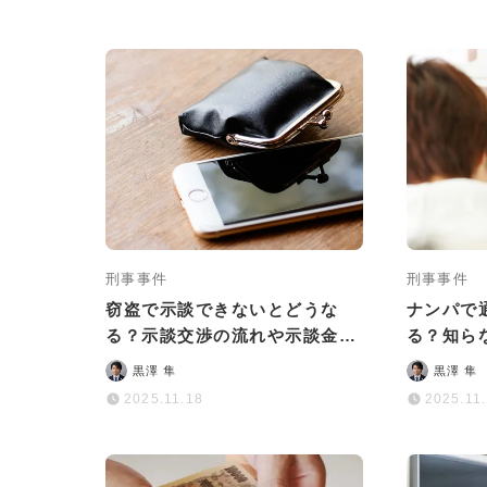
刑事事件
刑事事件
窃盗で示談できないとどうな
ナンパで
る？示談交渉の流れや示談金の
る？知ら
相場も解説
リスクと
黒澤 隼
黒澤 隼
2025.11.18
2025.11