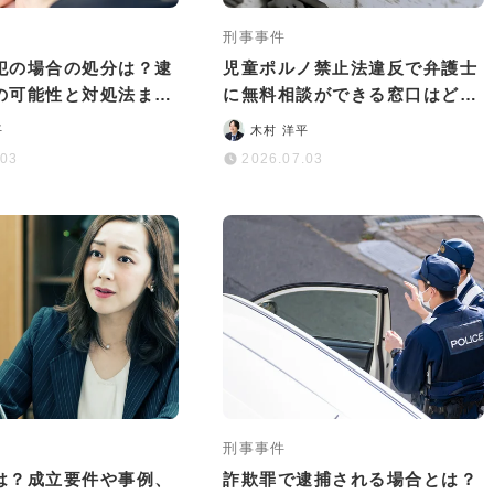
刑事事件
犯の場合の処分は？逮
児童ポルノ禁止法違反で弁護士
の可能性と対処法まと
に無料相談ができる窓口はど
こ？依頼するメリットも解説
平
木村 洋平
.03
2026.07.03
刑事事件
は？成立要件や事例、
詐欺罪で逮捕される場合とは？