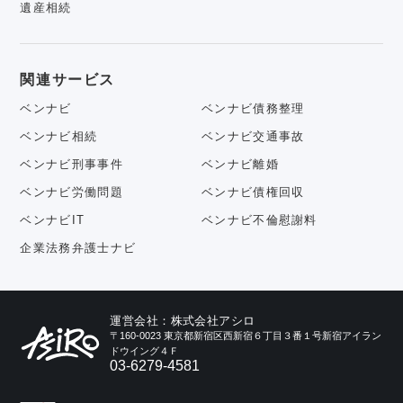
遺産相続
関連サービス
ベンナビ
ベンナビ債務整理
ベンナビ相続
ベンナビ交通事故
ベンナビ刑事事件
ベンナビ離婚
ベンナビ労働問題
ベンナビ債権回収
ベンナビIT
ベンナビ不倫慰謝料
企業法務弁護士ナビ
運営会社：株式会社アシロ
〒160-0023 東京都新宿区西新宿６丁目３番１号新宿アイラン
ドウイング４Ｆ
03-6279-4581