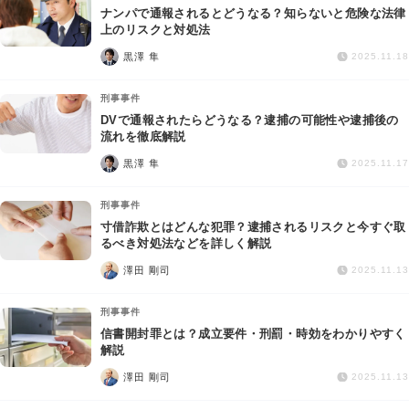
ナンパで通報されるとどうなる？知らないと危険な法律
上のリスクと対処法
黒澤 隼
2025.11.18
刑事事件
DVで通報されたらどうなる？逮捕の可能性や逮捕後の
流れを徹底解説
黒澤 隼
2025.11.17
刑事事件
寸借詐欺とはどんな犯罪？逮捕されるリスクと今すぐ取
るべき対処法などを詳しく解説
澤田 剛司
2025.11.13
刑事事件
信書開封罪とは？成立要件・刑罰・時効をわかりやすく
解説
澤田 剛司
2025.11.13