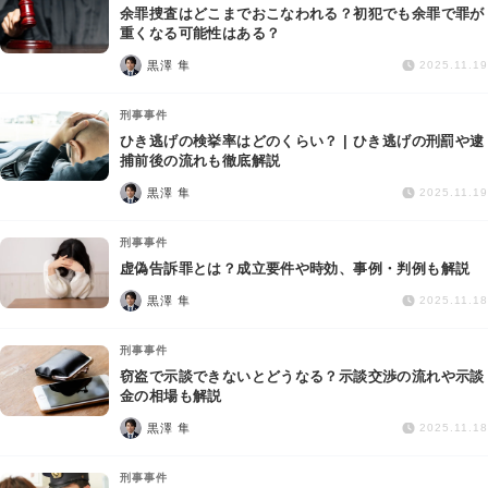
余罪捜査はどこまでおこなわれる？初犯でも余罪で罪が
重くなる可能性はある？
黒澤 隼
2025.11.19
刑事事件
ひき逃げの検挙率はどのくらい？ | ひき逃げの刑罰や逮
捕前後の流れも徹底解説
黒澤 隼
2025.11.19
刑事事件
虚偽告訴罪とは？成立要件や時効、事例・判例も解説
黒澤 隼
2025.11.18
刑事事件
窃盗で示談できないとどうなる？示談交渉の流れや示談
金の相場も解説
黒澤 隼
2025.11.18
刑事事件