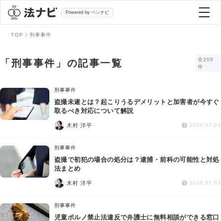
Powered by ベンナビ
TOP
刑事事件
記事を探す
全200
「刑事事件」の記事一覧
件
全て
弁護士を探す
刑事事件
盗撮未遂とは？起こりうるデメリットと加害者が今すぐ
取るべき対応について解説
法律相談
おすすめ弁護士診断
木村 洋平
2026.07.03
刑事事件
刑事事件
AI Search Premium
盗撮で初犯の場合の処分は？逮捕・前科の可能性と対処
債務整理
法まとめ
木村 洋平
2026.07.03
掲載をご検討の弁護士の方へ
離婚問題
刑事事件
児童ポルノ禁止法違反で弁護士に無料相談ができる窓口