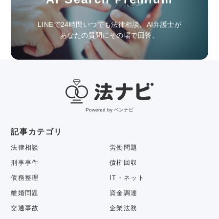
LINEで24時間いつでも法律相談。AI弁護士が
あなたの質問にその場で回答。
Powered by ベンナビ
記事カテゴリ
法律相談
労働問題
刑事事件
債権回収
債務整理
IT・ネット
離婚問題
資金調達
交通事故
企業法務