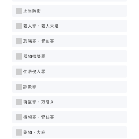
正当防衛
殺人罪・殺人未遂
恐喝罪・脅迫罪
器物損壊罪
住居侵入罪
詐欺罪
窃盗罪・万引き
横領罪・背任罪
薬物・大麻