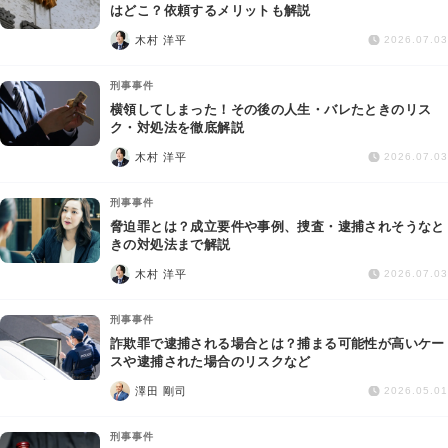
交通事故
はどこ？依頼するメリットも解説
木村 洋平
2026.07.03
遺産相続
刑事事件
横領してしまった！その後の人生・バレたときのリス
労働問題
ク・対処法を徹底解説
木村 洋平
2026.07.03
債権回収
刑事事件
IT・ネット
脅迫罪とは？成立要件や事例、捜査・逮捕されそうなと
きの対処法まで解説
木村 洋平
資金調達
2026.07.03
刑事事件
企業法務
詐欺罪で逮捕される場合とは？捕まる可能性が高いケー
スや逮捕された場合のリスクなど
澤田 剛司
2026.05.01
刑事事件